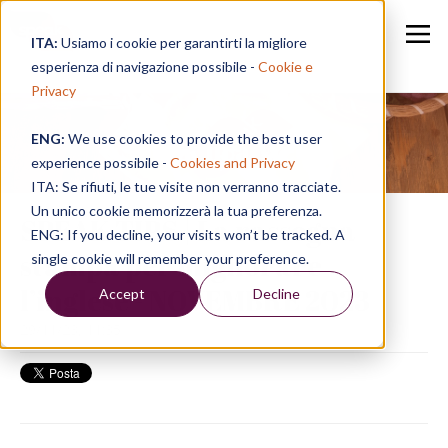
ITA:
Usiamo i cookie per garantirti la migliore
esperienza di navigazione possibile -
Cookie e
Privacy
ENG:
We use cookies to provide the best user
Speak in a Week
experience possibile -
Cookies and Privacy
ITA: Se rifiuti, le tue visite non verranno tracciate.
Un unico cookie memorizzerà la tua preferenza.
SPEAK TIPS | La rassegna
ENG: If you decline, your visits won’t be tracked. A
stampa per migliorare
single cookie will remember your preference.
l’inglese - NOVEMBRE 2023
Accept
Decline
29/11/23, 11:35