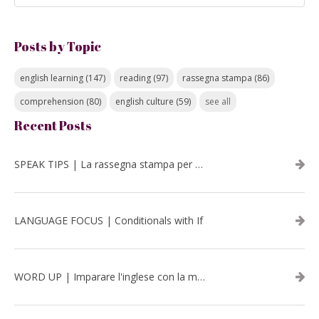
Posts by Topic
english learning
(147)
reading
(97)
rassegna stampa
(86)
comprehension
(80)
english culture
(59)
see all
Recent Posts
SPEAK TIPS | La rassegna stampa per migliorare l’inglese - luglio 2026
LANGUAGE FOCUS | Conditionals with If
WORD UP | Imparare l'inglese con la musica: David Bowie