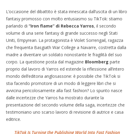
L’occasione del dibattito è stata innescata dall’uscita di un libro
fantasy promosso con molto entusiasmo su TikTok: stiamo
parlando di
“Iron flame” di Rebecca Yarros
, il secondo
volume di una serie fantasy di grande successo negli Stati
Uniti, Empyrean. La protagonista è Violet Sorrengail, ragazza
che frequenta Basgiath War College a Navarre, costretta dalla
madre a diventare un soldato nonostante le fragilità del suo
corpo. La questione posta dal magazine
Bloomberg
parte
proprio dal lavoro di Yarros ed estende la riflessione all’intero
mondo dell’editoria anglosassone: è possibile che TikTok si
stia facendo promotore di un modo di leggere libri che si
avvicina pericolosamente alla fast fashion? Lo spunto nasce
dalle incertezze che Yarros ha mostrato durante la
presentazione del secondo volume della saga, incertezze che
testimoniano uno scarso lavoro di revisione di autrice e casa
editrice.
TikTok Is Turning the Publishing World Into Fast Fashion