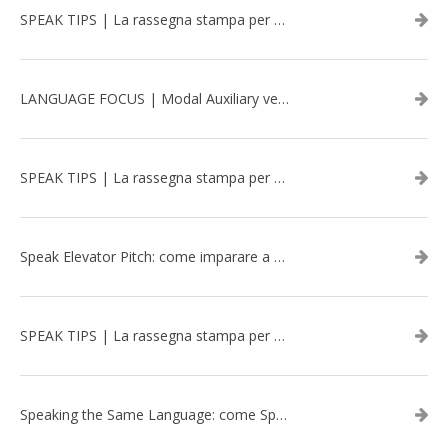
SPEAK TIPS | La rassegna stampa per migliorare l’inglese - aprile 2026
LANGUAGE FOCUS | Modal Auxiliary verbs in the past
SPEAK TIPS | La rassegna stampa per migliorare l’inglese - marzo 2026
Speak Elevator Pitch: come imparare a gestire una presentazione in inglese
SPEAK TIPS | La rassegna stampa per migliorare l’inglese - febbraio 2026
Speaking the Same Language: come Speak aiuta a rafforzare i team attraverso il Team Building in inglese