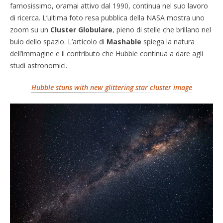
famosissimo, oramai attivo dal 1990, continua nel suo lavoro
di ricerca. L’ultima foto resa pubblica della NASA mostra uno
zoom su un
Cluster Globulare
, pieno di stelle che brillano nel
buio dello spazio. L’articolo di
Mashable
spiega la natura
dell’immagine e il contributo che Hubble continua a dare agli
studi astronomici.
Hubble stuns with new glittering star cluster image