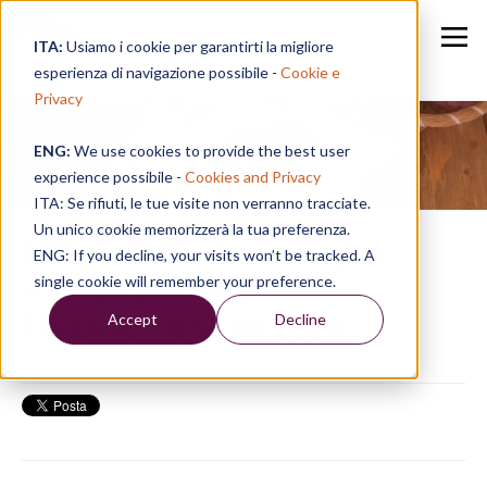
ITA:
Usiamo i cookie per garantirti la migliore
esperienza di navigazione possibile -
Cookie e
Privacy
ENG:
We use cookies to provide the best user
Speak in a Week
experience possibile -
Cookies and Privacy
ITA: Se rifiuti, le tue visite non verranno tracciate.
Un unico cookie memorizzerà la tua preferenza.
SPEAK TIPS | La rassegna
ENG: If you decline, your visits won’t be tracked. A
stampa per migliorare
single cookie will remember your preference.
l’inglese - MARZO 2023
Accept
Decline
28/03/23, 10:36