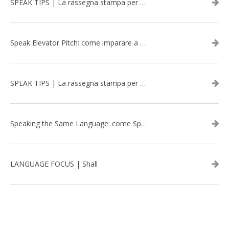
SPEAK TIPS | La rassegna stampa per migliorare l’inglese - marzo 2026
Speak Elevator Pitch: come imparare a gestire una presentazione in inglese
SPEAK TIPS | La rassegna stampa per migliorare l’inglese - febbraio 2026
Speaking the Same Language: come Speak aiuta a rafforzare i team attraverso il Team Building in inglese
LANGUAGE FOCUS | Shall