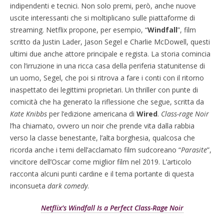
indipendenti e tecnici. Non solo premi, però, anche nuove
uscite interessanti che si moltiplicano sulle piattaforme di
streaming. Netflix propone, per esempio, “
Windfall
”, film
scritto da Justin Lader, Jason Segel e Charlie McDowell, questi
ultimi due anche attore principale e regista. La storia comincia
con l’irruzione in una ricca casa della periferia statunitense di
un uomo, Segel, che poi si ritrova a fare i conti con il ritorno
inaspettato dei legittimi proprietari. Un thriller con punte di
comicità che ha generato la riflessione che segue, scritta da
Kate Knibbs
per l’edizione americana di
Wired
.
Class-rage Noir
l’ha chiamato, ovvero un noir che prende vita dalla rabbia
verso la classe benestante, l’alta borghesia, qualcosa che
ricorda anche i temi dell’acclamato film sudcoreano “
Parasite
”,
vincitore dell’Oscar come miglior film nel 2019. L’articolo
racconta alcuni punti cardine e il tema portante di questa
inconsueta
dark comedy
.
Netflix’s Windfall Is a Perfect Class-Rage Noir