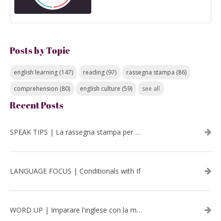
Posts by Topic
english learning
(147)
reading
(97)
rassegna stampa
(86)
comprehension
(80)
english culture
(59)
see all
Recent Posts
SPEAK TIPS | La rassegna stampa per migliorare l’inglese - luglio 2026
LANGUAGE FOCUS | Conditionals with If
WORD UP | Imparare l'inglese con la musica: David Bowie