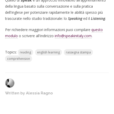
Quello di
Speak
è un approccio innovativo all'apprendimento
della lingua basato sulla conversazione e sulla pratica
dell'inglese per potenziare rapidamente le abilità spesso più
trascurate nello studio tradizionale: lo
Speaking
ed il
Listening
.
Per richiedere maggiori informazioni puoi compilare
questo
modulo
o scrivere all'indirizzo
info@speakinitaly.com
.
Topics:
reading
english learning
rassegna stampa
comprehension
Written by
Alessia Ragno