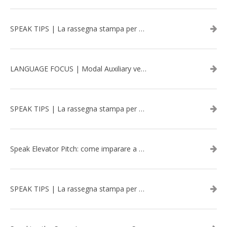
SPEAK TIPS | La rassegna stampa per migliorare l’inglese - aprile 2026
LANGUAGE FOCUS | Modal Auxiliary verbs in the past
SPEAK TIPS | La rassegna stampa per migliorare l’inglese - marzo 2026
Speak Elevator Pitch: come imparare a gestire una presentazione in inglese
SPEAK TIPS | La rassegna stampa per migliorare l’inglese - febbraio 2026