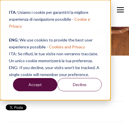
ITA:
Usiamo i cookie per garantirti la migliore
esperienza di navigazione possibile -
Cookie e
Privacy
ENG:
We use cookies to provide the best user
Speak in a Week
experience possibile -
Cookies and Privacy
ITA: Se rifiuti, le tue visite non verranno tracciate.
Un unico cookie memorizzerà la tua preferenza.
SPEAK TIPS | La rassegna
ENG: If you decline, your visits won’t be tracked. A
stampa per migliorare
single cookie will remember your preference.
l’inglese - MARZO 2022
Accept
Decline
30/03/22, 10:59