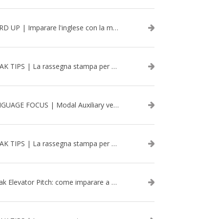
WORD UP | Imparare l'inglese con la musica: David Bowie
SPEAK TIPS | La rassegna stampa per migliorare l’inglese - aprile 2026
LANGUAGE FOCUS | Modal Auxiliary verbs in the past
SPEAK TIPS | La rassegna stampa per migliorare l’inglese - marzo 2026
Speak Elevator Pitch: come imparare a gestire una presentazione in inglese