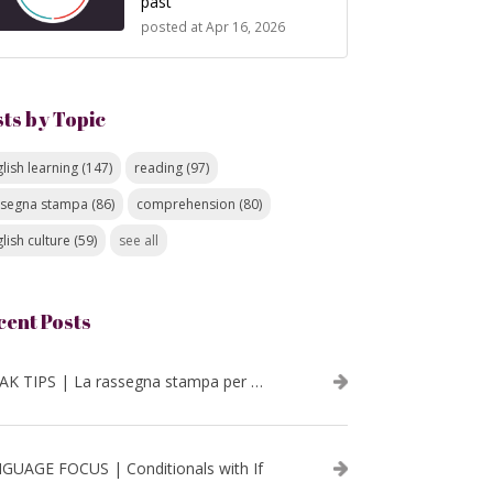
past
posted at
Apr 16, 2026
sts by Topic
lish learning
(147)
reading
(97)
ssegna stampa
(86)
comprehension
(80)
lish culture
(59)
see all
cent Posts
SPEAK TIPS | La rassegna stampa per migliorare l’inglese - luglio 2026
GUAGE FOCUS | Conditionals with If