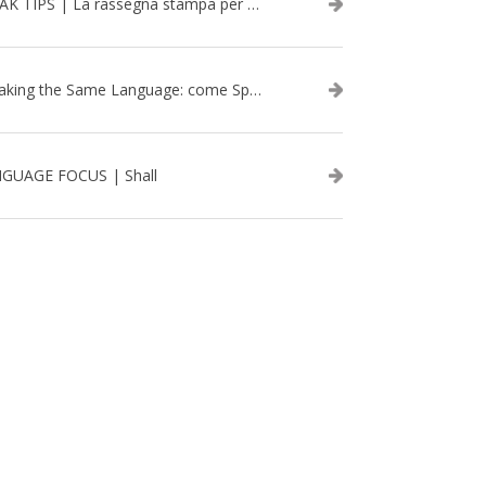
SPEAK TIPS | La rassegna stampa per migliorare l’inglese - febbraio 2026
Speaking the Same Language: come Speak aiuta a rafforzare i team attraverso il Team Building in inglese
GUAGE FOCUS | Shall