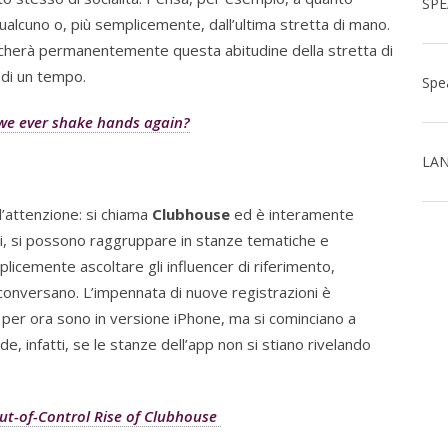
lcuno o, più semplicemente, dall’ultima stretta di mano.
ificherà permanentemente questa abitudine della stretta di
 di un tempo.
l we ever shake hands again?
LAN
l’attenzione: si chiama
Clubhouse
ed è interamente
ti, si possono raggruppare in stanze tematiche e
icemente ascoltare gli influencer di riferimento,
conversano. L’impennata di nuove registrazioni è
 per ora sono in versione iPhone, ma si cominciano a
de, infatti, se le stanze dell’app non si stiano rivelando
Out-of-Control Rise of Clubhouse