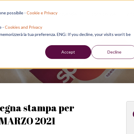
one possibile -
Cookie e Privacy
sion residenziali
per aziende
corsi online
inf
e -
Cookies and Privacy
e memorizzerà la tua preferenza. ENG: If you decline, your visits won’t be
Week
Accept
Decline
segna stampa per
 - MARZO 2021