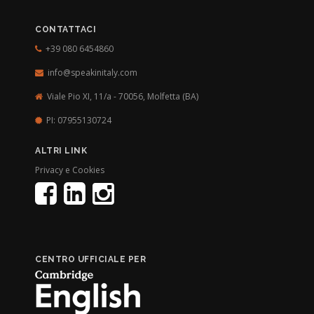
CONTATTACI
+39 080 6454860
info@speakinitaly.com
Viale Pio XI, 11/a - 70056,
Molfetta (BA)
PI: 07955130724
ALTRI LINK
Privacy e Cookies
CENTRO UFFICIALE PER