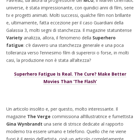
Favreau, da allora la progressione del
MCU
, il Marvel cinematic
universe, è stata impressionante, con quindici anni di film, serie
tv e progetti animati. Molti successi, qualche film non brillante
e, ultimamente, fatta eccezione per il caso Guardiani della
Galassia 3, molti segni di stanchezza. Il magazine statunitense
Variety
analizza, allora, il fenomeno della
Superhero
fatigue
: c’è davvero una stanchezza generale e una poca
tolleranza verso l’ennesimo film di supereroi o forse, in molti
casi, la produzione non è stata all’altezza?
Superhero Fatigue Is Real. The Cure? Make Better
Movies Than ‘The Flash’
Un articolo insolito e, per questo, molto interessante. Il
magazine
The Verge
commissiona all’illustratrice e fumettista
Gina Wynbrandt
una serie di strisce dedicate al rapporto
moderno tra essere umano e telefono. Quello che ne viene
fuori è il genio dell’artista, cioè un articolo completamente