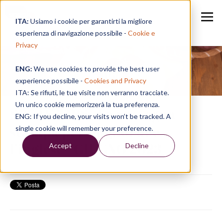
ITA:
Usiamo i cookie per garantirti la migliore
esperienza di navigazione possibile -
Cookie e
Privacy
ENG:
We use cookies to provide the best user
Speak in a Week
experience possibile -
Cookies and Privacy
ITA: Se rifiuti, le tue visite non verranno tracciate.
Un unico cookie memorizzerà la tua preferenza.
SPEAK TIPS | La rassegna
ENG: If you decline, your visits won’t be tracked. A
stampa per migliorare
single cookie will remember your preference.
l’inglese - GIUGNO 2023
Accept
Decline
30/06/23, 21:14