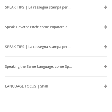
SPEAK TIPS | La rassegna stampa per migliorare l’inglese - marzo 2026
Speak Elevator Pitch: come imparare a gestire una presentazione in inglese
SPEAK TIPS | La rassegna stampa per migliorare l’inglese - febbraio 2026
Speaking the Same Language: come Speak aiuta a rafforzare i team attraverso il Team Building in inglese
LANGUAGE FOCUS | Shall