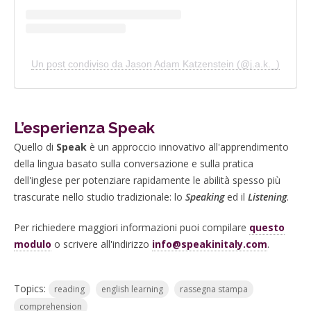
Un post condiviso da Jason Adam Katzenstein (@j.a.k._)
L’esperienza Speak
Quello di
Speak
è un approccio innovativo all'apprendimento
della lingua basato sulla conversazione e sulla pratica
dell'inglese per potenziare rapidamente le abilità spesso più
trascurate nello studio tradizionale: lo
Speaking
ed il
Listening
.
Per richiedere maggiori informazioni puoi compilare
questo
modulo
o scrivere all'indirizzo
info@speakinitaly.com
.
Topics:
reading
english learning
rassegna stampa
comprehension