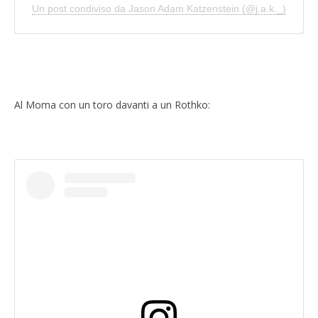
Un post condiviso da Jason Adam Katzenstein (@j.a.k._)
Al Moma con un toro davanti a un Rothko: