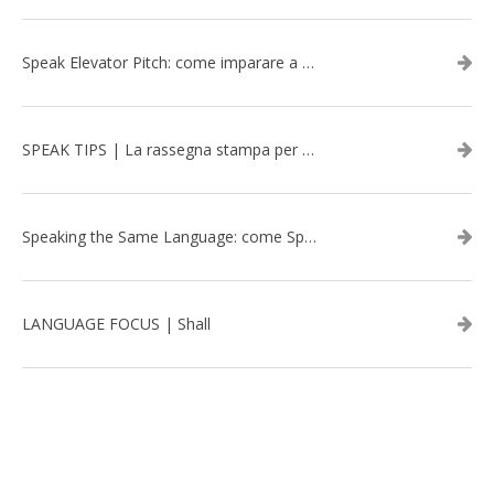
Speak Elevator Pitch: come imparare a gestire una presentazione in inglese
SPEAK TIPS | La rassegna stampa per migliorare l’inglese - febbraio 2026
Speaking the Same Language: come Speak aiuta a rafforzare i team attraverso il Team Building in inglese
LANGUAGE FOCUS | Shall