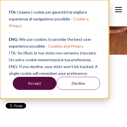
ITA:
Usiamo i cookie per garantirti la migliore
esperienza di navigazione possibile -
Cookie e
Privacy
ENG:
We use cookies to provide the best user
Speak in a Week
experience possibile -
Cookies and Privacy
ITA: Se rifiuti, le tue visite non verranno tracciate.
Un unico cookie memorizzerà la tua preferenza.
SPEAK TIPS | La rassegna
ENG: If you decline, your visits won’t be tracked. A
stampa per migliorare
single cookie will remember your preference.
l’inglese - FEBBRAIO 2024
Accept
Decline
26/02/24, 17:13