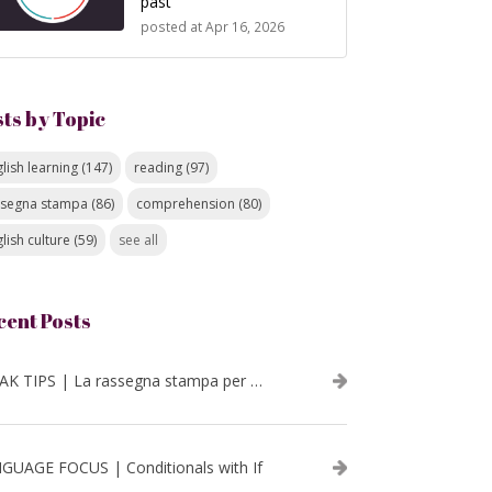
past
posted at
Apr 16, 2026
sts by Topic
lish learning
(147)
reading
(97)
ssegna stampa
(86)
comprehension
(80)
lish culture
(59)
see all
cent Posts
SPEAK TIPS | La rassegna stampa per migliorare l’inglese - luglio 2026
GUAGE FOCUS | Conditionals with If