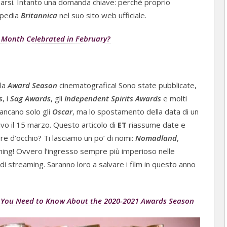
arsi. Intanto una domanda chiave: perché proprio
lopedia
Britannica
nel suo sito web ufficiale.
y Month Celebrated in February?
la
Award Season
cinematografica! Sono state pubblicate,
s
, i
Sag Awards
, gli
Independent Spirits Awards
e molti
Mancano solo gli
Oscar
, ma lo spostamento della data di un
rivo il 15 marzo. Questo articolo di
ET
riassume date e
re d’occhio? Ti lasciamo un po’ di nomi:
Nomadland
,
aming! Ovvero l’ingresso sempre più imperioso nelle
di streaming. Saranno loro a salvare i film in questo anno
g You Need to Know About the 2020-2021 Awards Season