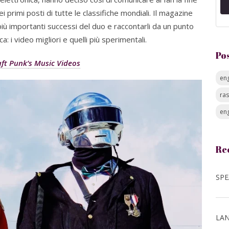
i primi posti di tutte le classifiche mondiali. Il magazine
più importanti successi del duo e raccontarli da un punto
 i video migliori e quelli più sperimentali.
Po
aft Punk’
s Music Videos
eng
ra
eng
Re
LAN