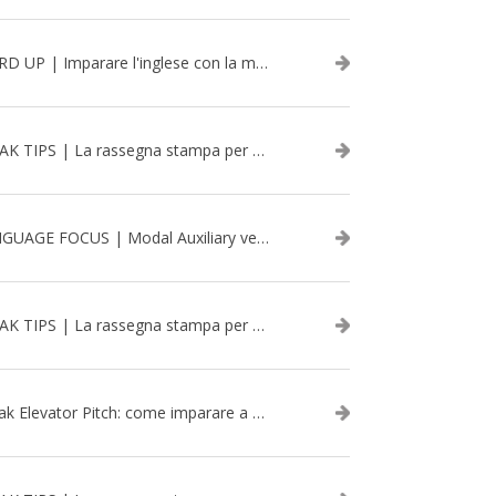
WORD UP | Imparare l'inglese con la musica: David Bowie
SPEAK TIPS | La rassegna stampa per migliorare l’inglese - aprile 2026
LANGUAGE FOCUS | Modal Auxiliary verbs in the past
SPEAK TIPS | La rassegna stampa per migliorare l’inglese - marzo 2026
Speak Elevator Pitch: come imparare a gestire una presentazione in inglese