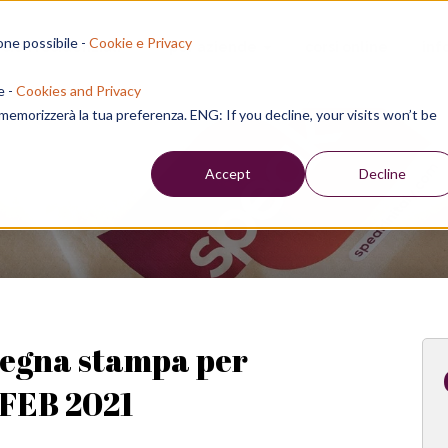
one possibile -
Cookie e Privacy
sion residenziali
per aziende
corsi online
inf
e -
Cookies and Privacy
e memorizzerà la tua preferenza. ENG: If you decline, your visits won’t be
Week
Accept
Decline
segna stampa per
- FEB 2021