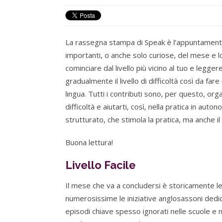
La rassegna stampa di Speak è l’appuntamento 
importanti, o anche solo curiose, del mese e l
cominciare dal livello più vicino al tuo e legge
gradualmente il livello di difficoltà così da f
lingua. Tutti i contributi sono, per questo, orga
difficoltà e aiutarti, così, nella pratica in auto
strutturato, che stimola la pratica, ma anche i
Buona lettura!
Livello Facile
Il mese che va a concludersi è storicamente l
numerosissime le iniziative anglosassoni dedic
episodi chiave spesso ignorati nelle scuole e n