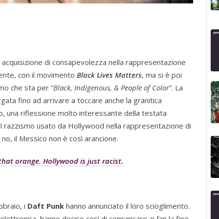
 di acquisizione di consapevolezza nella rappresentazione
mente, con il movimento
Black Lives Matters
, ma si è poi
imo che sta per “
Black, Indigenous, & People of Color
”. La
gata fino ad arrivare a toccare anche la granitica
 una riflessione molto interessante della testata
 il razzismo usato da Hollywood nella rappresentazione di
a: no, il Messico non è così arancione.
that orange. Hollywood is just racist.
bbraio, i
Daft Punk
hanno annunciato il loro scioglimento.
 elettronica, hanno deciso così di comunicare ai fan la fine