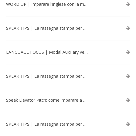
WORD UP | Imparare l'inglese con la musica: David Bowie
SPEAK TIPS | La rassegna stampa per migliorare l’inglese - aprile 2026
LANGUAGE FOCUS | Modal Auxiliary verbs in the past
SPEAK TIPS | La rassegna stampa per migliorare l’inglese - marzo 2026
Speak Elevator Pitch: come imparare a gestire una presentazione in inglese
SPEAK TIPS | La rassegna stampa per migliorare l’inglese - febbraio 2026