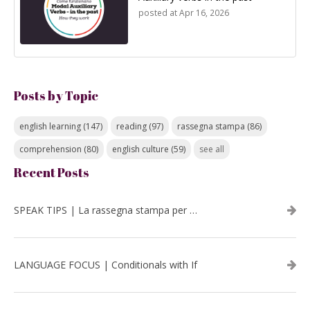
posted at
Apr 16, 2026
Posts by Topic
english learning
(147)
reading
(97)
rassegna stampa
(86)
comprehension
(80)
english culture
(59)
see all
Recent Posts
SPEAK TIPS | La rassegna stampa per migliorare l’inglese - luglio 2026
LANGUAGE FOCUS | Conditionals with If