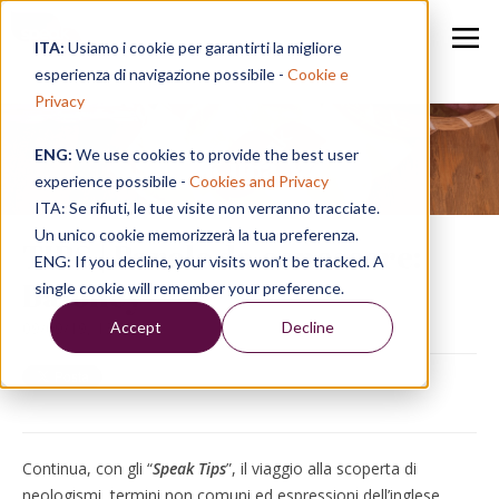
ITA:
Usiamo i cookie per garantirti la migliore
esperienza di navigazione possibile -
Cookie e
Privacy
ENG:
We use cookies to provide the best user
Speak in a Week
experience possibile -
Cookies and Privacy
ITA: Se rifiuti, le tue visite non verranno tracciate.
Un unico cookie memorizzerà la tua preferenza.
TIPS | Parole da conoscere:
ENG: If you decline, your visits won’t be tracked. A
Baloney
single cookie will remember your preference.
Accept
Decline
09/09/19, 13:37
Continua, con gli “
Speak Tips
”, il viaggio alla scoperta di
neologismi, termini non comuni ed espressioni dell’inglese