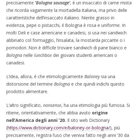
precisamente
‘
Bologna sausage’
, è un insaccato di carne mista
che ricorda vagamente la mortadella italiana, ma privo delle
caratteristiche dell’insaccato italiano. Niente grasso in
evidenza, pepe o pistacchi, il Bologna è rosa e uniforme. In
molti Deli e case americane e canadesi, si usa nei sandwich
abbinato col formaggio, l’insalata, la mostarda piccante o i
pomodori. Non è difficile trovare sandwich di pane bianco e
Bologna
nelle
lunchbox
dei giovani studenti americani o
canadesi.
L’idea, allora, è che etimologicamente
Baloney
sia una
distorsione del termine
Bologna
e che quindi indichi questo
prodotto alimentare.
L’altro significato,
nonsense
, ha una etimologia più fumosa. Si
ritiene, orientativamente, che abbia avuto
origine
nell’America degli anni ’20.
Il sito web Dictionary
(
https://www.dictionary.com/e/baloney-or-bologna/
), più
precisamente, registra l’uso che veniva fatto negli anni ’30 da