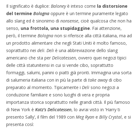
Il significato è duplice:
Baloney
è inteso come
la distorsione
del termine
Bologna
oppure è un termine puramente legato
allo slang ed è sinonimo di
nonsense
, cioè qualcosa che non ha
senso,
una frottola, una stupidaggine
. Fai attenzione,
però, il termine
Bologna
non si riferisce alla città italiana, ma ad
un prodotto alimentare che negli Stati Uniti è molto famoso,
soprattutto nei
deli
.
Deli
è una abbreviazione dello slang
americano che sta per
Delicatessen
, ovvero quei negozi tipici
delle città statunitensi in cui si vende cibo, soprattutto
formaggi, salumi, panini o piatti già pronti. Immagina una sorta
di salumeria italiana con in più la parte di
take away
di cibo
preparato al momento. Tipicamente i
Deli
sono negozi a
conduzione familiare e sono luoghi di vera e propria
importanza storica soprattutto nelle grandi città. Il più famoso
di New York è
Katz’s Delicatessen
, lo avrai visto in ‘Harry ti
presento Sally’, il film del 1989 con
Meg Ryan
e
Billy Crystal
, e si
presenta così: