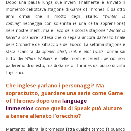
Dopo una pausa lunga due inverni finalmente è arrivato il
momento dell'ottava stagione di Game of Thrones. È da otto
anni ormai che il motto degli
Stark
, “
Winter is
coming"
riecheggia con solennità (e una certa apprensione)
nelle nostre menti, ma è l'eco della scorsa stagione “
Winter is
here!”
a scandire l'attesa che ci separa ancora dall'esito finale
delle Cronache del Ghiaccio e del Fuoco! La settima stagione è
stata scandita da
spoiler alert
,
leak
e
plot twists
: ormai sai
tutto dei
White Walkers
e delle morti eccellenti, perciò non
parleremo di questo, ma di Game of Thrones dal punto di vista
linguistico.
Che inglese parlano i personaggi? Ma
soprattutto, guardare una serie come Game
of Thrones dopo una
language
immersion
come quella di Speak può aiutare
a tenere allenato l’orecchio?
Mantengo, allora, la promessa fatta qualche tempo fa quando