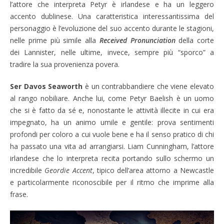
l’attore che interpreta Petyr è irlandese e ha un leggero
accento dublinese. Una caratteristica interessantissima del
personaggio è l’evoluzione del suo accento durante le stagioni,
nelle prime più simile alla
Received Pronunciation
della corte
dei Lannister, nelle ultime, invece, sempre più “sporco” a
tradire la sua provenienza povera.
Ser Davos Seaworth
è un contrabbandiere che viene elevato
al rango nobiliare. Anche lui, come
Petyr Baelish
è un uomo
che si è fatto da sé e, nonostante le attività illecite in cui era
impegnato, ha un animo umile e gentile: prova sentimenti
profondi per coloro a cui vuole bene e ha il senso pratico di chi
ha passato una vita ad arrangiarsi. Liam Cunningham, l’attore
irlandese che lo interpreta recita portando sullo schermo un
incredibile
Geordie Accent
, tipico dell’area attorno a Newcastle
e particolarmente riconoscibile per il ritmo che imprime alla
frase.