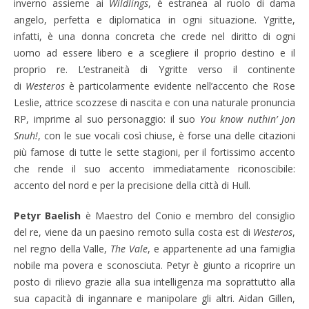
inverno assieme ai
Wildlings
, è estranea al ruolo di dama
angelo, perfetta e diplomatica in ogni situazione. Ygritte,
infatti, è una donna concreta che crede nel diritto di ogni
uomo ad essere libero e a scegliere il proprio destino e il
proprio re. L’estraneità di Ygritte verso il continente
di
Westeros
è particolarmente evidente nell’accento che Rose
Leslie, attrice scozzese di nascita e con una naturale pronuncia
RP, imprime al suo personaggio: il suo
You know nuthin’ Jon
Snuh!
, con le sue vocali così chiuse, è forse una delle citazioni
più famose di tutte le sette stagioni, per il fortissimo accento
che rende il suo accento immediatamente riconoscibile:
accento del nord e per la precisione della città di Hull.
Petyr Baelish
è Maestro del Conio e membro del consiglio
del re, viene da un paesino remoto sulla costa est di
Westeros
,
nel regno della Valle,
The Vale
, e appartenente ad una famiglia
nobile ma povera e sconosciuta. Petyr è giunto a ricoprire un
posto di rilievo grazie alla sua intelligenza ma soprattutto alla
sua capacità di ingannare e manipolare gli altri. Aidan Gillen,