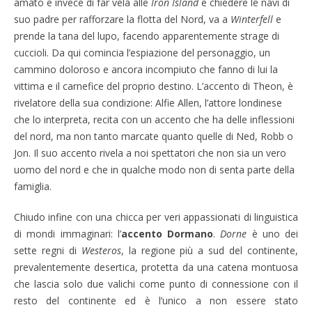
amato e invece di far vela alle
Iron Island
e chiedere le navi di
suo padre per rafforzare la flotta del Nord, va a
Winterfell
e
prende la tana del lupo, facendo apparentemente strage di
cuccioli. Da qui comincia l’espiazione del personaggio, un
cammino doloroso e ancora incompiuto che fanno di lui la
vittima e il carnefice del proprio destino. L’accento di Theon, è
rivelatore della sua condizione: Alfie Allen, l’attore londinese
che lo interpreta, recita con un accento che ha delle inflessioni
del nord, ma non tanto marcate quanto quelle di Ned, Robb o
Jon. Il suo accento rivela a noi spettatori che non sia un vero
uomo del nord e che in qualche modo non di senta parte della
famiglia.
Chiudo infine con una chicca per veri appassionati di linguistica
di mondi immaginari: l’
accento Dormano
.
Dorne
è uno dei
sette regni di
Westeros
, la regione più a sud del continente,
prevalentemente desertica, protetta da una catena montuosa
che lascia solo due valichi come punto di connessione con il
resto del continente ed è l’unico a non essere stato