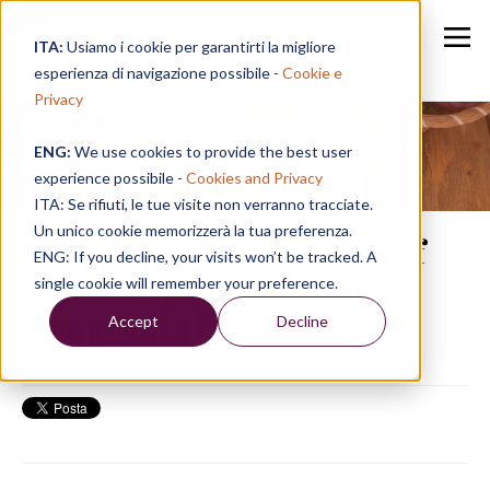
ITA:
Usiamo i cookie per garantirti la migliore
esperienza di navigazione possibile -
Cookie e
Privacy
ENG:
We use cookies to provide the best user
Speak in a Week
experience possibile -
Cookies and Privacy
ITA: Se rifiuti, le tue visite non verranno tracciate.
Un unico cookie memorizzerà la tua preferenza.
Il lato linguistico di Game of
ENG: If you decline, your visits won’t be tracked. A
Thrones: gli accenti dei
single cookie will remember your preference.
protagonisti
Accept
Decline
12/04/19, 16:59