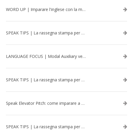
WORD UP | Imparare l'inglese con la musica: David Bowie
SPEAK TIPS | La rassegna stampa per migliorare l’inglese - aprile 2026
LANGUAGE FOCUS | Modal Auxiliary verbs in the past
SPEAK TIPS | La rassegna stampa per migliorare l’inglese - marzo 2026
Speak Elevator Pitch: come imparare a gestire una presentazione in inglese
SPEAK TIPS | La rassegna stampa per migliorare l’inglese - febbraio 2026