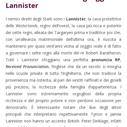
Lannister
I nemici diretti degli Stark sono i
Lannister
, la casa protettrice
delle
Westerlands
, regno dell’ovest, la casa più ricca e potente
dei sette regni, alleata dei Targaryen prima e traditrice poi che,
con un’alleanza matrimoniale dell’ultima ora, è riuscita a
mantenersi per quasi vent’anni vicina al seggio reale e di fatto
a governare i sette regni alla morte del re Robert Baratheron.
Tutti i Lannister sfoggiano una perfetta
pronuncia RP
,
Received Pronunciation
, l’inglese che da un secolo si insegna
nelle scuole private di tutta l’Inghilterra, che non tradisce la
provenienza ma ostenta, al pari dei vestiti raffinati e dei gioielli
più preziosi, la ricchezza della famiglia d’appartenenza. I
Lannister sono estremamente orgogliosi della propria
ricchezza e del proprio potere e non perdono occasione per
dimostrarlo. È interessante notare che due degli attori
principali che interpretano rispettivamente Tyrion e Jaimie
Lannister non hanno un accento British: Peter Dinklage, infatti