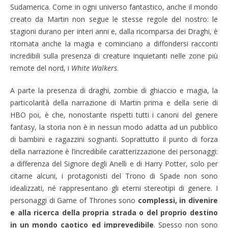
Sudamerica. Come in ogni universo fantastico, anche il mondo
creato da Martin non segue le stesse regole del nostro: le
stagioni durano per interi anni e, dalla ricomparsa dei Draghi, è
ritornata anche la magia e cominciano a diffondersi racconti
incredibili sulla presenza di creature inquietanti nelle zone più
remote del nord, i
White Walkers
.
A parte la presenza di draghi, zombie di ghiaccio e magia, la
particolarità della narrazione di Martin prima e della serie di
HBO poi, è che, nonostante rispetti tutti i canoni del genere
fantasy, la storia non è in nessun modo adatta ad un pubblico
di bambini e ragazzini sognanti. Soprattutto il punto di forza
della narrazione è l’incredibile caratterizzazione dei personaggi:
a differenza del Signore degli Anelli e di Harry Potter, solo per
citarne alcuni, i protagonisti del Trono di Spade non sono
idealizzati, né rappresentano gli eterni stereotipi di genere. I
personaggi di Game of Thrones sono
complessi, in divenire
e alla ricerca della propria strada o del proprio destino
in un mondo caotico ed imprevedibile
. Spesso non sono