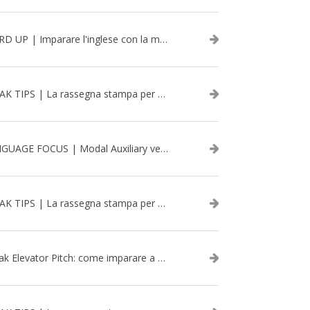
WORD UP | Imparare l'inglese con la musica: David Bowie
SPEAK TIPS | La rassegna stampa per migliorare l’inglese - aprile 2026
LANGUAGE FOCUS | Modal Auxiliary verbs in the past
SPEAK TIPS | La rassegna stampa per migliorare l’inglese - marzo 2026
Speak Elevator Pitch: come imparare a gestire una presentazione in inglese