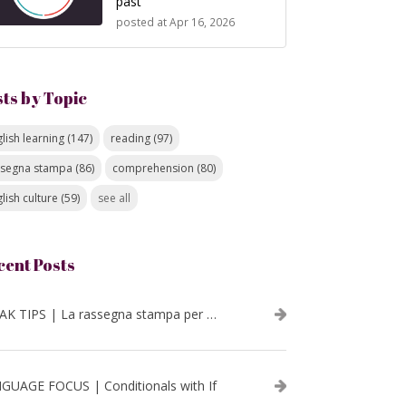
past
posted at
Apr 16, 2026
sts by Topic
lish learning
(147)
reading
(97)
ssegna stampa
(86)
comprehension
(80)
lish culture
(59)
see all
cent Posts
SPEAK TIPS | La rassegna stampa per migliorare l’inglese - luglio 2026
GUAGE FOCUS | Conditionals with If