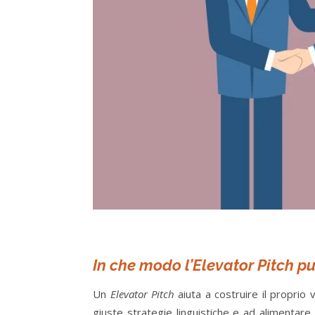
In che modo l’Elevator Pitch pu
Un
Elevator Pitch
aiuta a costruire il proprio
giuste strategie linguistiche e ad alimentare