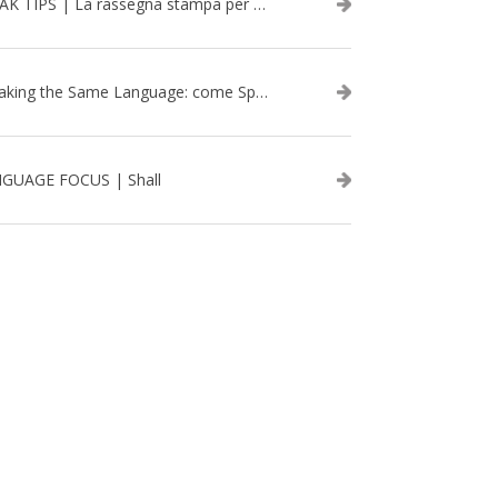
SPEAK TIPS | La rassegna stampa per migliorare l’inglese - febbraio 2026
Speaking the Same Language: come Speak aiuta a rafforzare i team attraverso il Team Building in inglese
GUAGE FOCUS | Shall