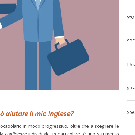
ò aiutare il mio inglese?
 vocabolario in modo progressivo, oltre che a scegliere le
 la
confidence
individuale. I
n particolare, è uno strumento