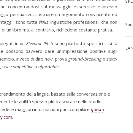
ione concentrandosi sul messaggio essenziale espresso
uaggio persuasivo, costruire un argomento convincente ed
antaggi, sono tutte
skills
linguistiche professionali che non
 un libro ma, al contrario, richiedono costante pratica.
mpiegati in un
Elevator Pitch
sono piuttosto specifici – si fa
LAN
che possono davvero dare un'impressione positiva sugli
sempio, invece di dire
new
, prova
ground-breaking
o
state-
, usa
competitive
o
affordable
.
prendimento della lingua, basato sulla conversazione e
amente le abilità spesso più trascurate nello studio
chiedere maggiori informazioni puoi compilare
questo
ly.com
.