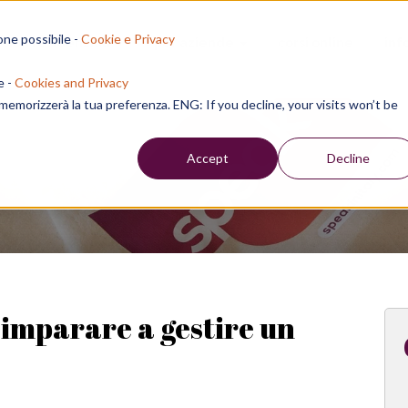
one possibile -
Cookie e Privacy
sion residenziali
per aziende
corsi online
inf
e -
Cookies and Privacy
e memorizzerà la tua preferenza. ENG: If you decline, your visits won’t be
Week
Accept
Decline
 imparare a gestire un