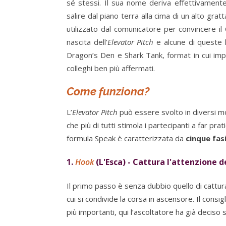
sé stessi. Il sua nome deriva effettivament
salire dal piano terra alla cima di un alto grat
utilizzato dal comunicatore per convincere il
nascita dell’
Elevator Pitch
e alcune di queste h
Dragon’s Den e Shark Tank, format in cui imp
colleghi ben più affermati.
Come funziona?
L’
Elevator Pitch
può essere svolto in diversi mo
che più di tutti stimola i partecipanti a far prat
formula Speak è caratterizzata da
cinque fas
1.
Hook
(L'Esca) - Cattura l'attenzione 
Il primo passo è senza dubbio quello di cattura
cui si condivide la corsa in ascensore. Il consig
più importanti, qui l’ascoltatore ha già deciso