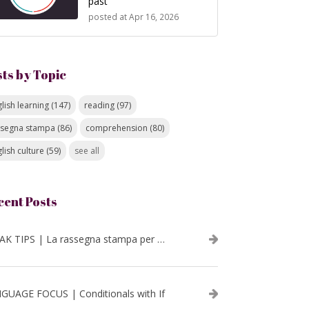
past
posted at
Apr 16, 2026
sts by Topic
lish learning
(147)
reading
(97)
ssegna stampa
(86)
comprehension
(80)
lish culture
(59)
see all
cent Posts
SPEAK TIPS | La rassegna stampa per migliorare l’inglese - luglio 2026
GUAGE FOCUS | Conditionals with If