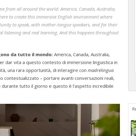
e from all around the world: America, Canada, Australia,
 here to create this immersive English environment where
tunity to speak, with mother-tongue speakers, and for their
real listening and real learning. And this happens throughout
ono da tutto il mondo:
America, Canada, Australia,
per dar vita a questo contesto di immersione linguistica in
tà, una rara opportunità, di interagire con
madrelingua
o contestualizzato – portare avanti conversazioni reali,
 durante tutto il giorno e questo è l’aspetto incredibile
R