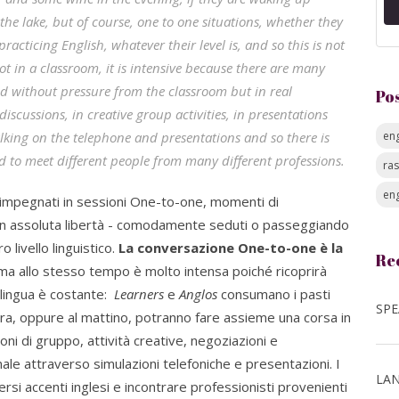
he lake, but of course, one to one situations, whether they
acticing English, whatever their level is, and so this is not
 not in a classroom, it is intensive because there are many
ed without pressure from the classroom but in real
Po
discussions, in creative group activities, in presentations
alking on the telephone and presentations and so there is
eng
and to meet different people from many different professions.
ra
eng
impegnati in sessioni One-to-one, momenti di
 in assoluta libertà - comodamente seduti o passeggiando
ro livello linguistico.
La conversazione One-to-one è la
Re
ma allo stesso tempo è molto intensa poiché ricoprirà
n lingua è costante:
Learners
e
Anglos
consumano i pasti
sera, oppure al mattino, potranno fare assieme una corsa in
oni di gruppo, attività creative, negoziazioni e
ale attraverso simulazioni telefoniche e presentazioni. I
LAN
rsi accenti inglesi e incontrare professionisti provenienti