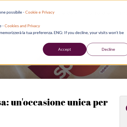
one possibile -
Cookie e Privacy
sion residenziali
per aziende
corsi online
inf
e -
Cookies and Privacy
e memorizzerà la tua preferenza. ENG: If you decline, your visits won’t be
Week
Accept
Decline
sa: un'occasione unica per