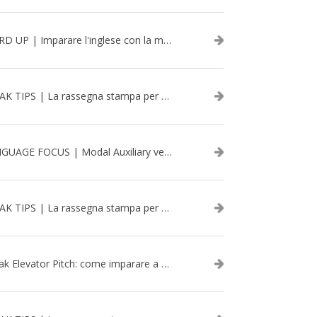
WORD UP | Imparare l'inglese con la musica: David Bowie
SPEAK TIPS | La rassegna stampa per migliorare l’inglese - aprile 2026
LANGUAGE FOCUS | Modal Auxiliary verbs in the past
SPEAK TIPS | La rassegna stampa per migliorare l’inglese - marzo 2026
Speak Elevator Pitch: come imparare a gestire una presentazione in inglese