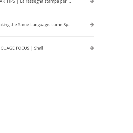
SPEAK TIPS | La rassegna stampa per migliorare l’inglese - febbraio 2026
Speaking the Same Language: come Speak aiuta a rafforzare i team attraverso il Team Building in inglese
GUAGE FOCUS | Shall