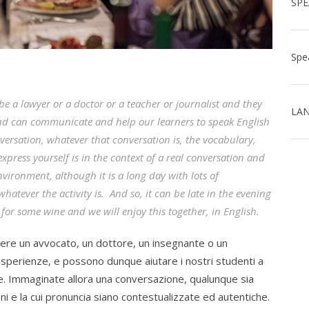
e a lawyer or a doctor or a teacher or journalist and they
LAN
and can communicate and help our learners to speak English
nversation, whatever that conversation is, the vocabulary,
press yourself is in the context of a real conversation and
environment, although it is a long day with lots of
hatever the activity is. And so, it can be late in the evening
for some wine and we will enjoy this together, in English.
sere un avvocato, un dottore, un insegnante o un
esperienze, e possono dunque aiutare i nostri studenti a
ale. Immaginate allora una conversazione, qualunque sia
oni e la cui pronuncia siano contestualizzate ed autentiche.