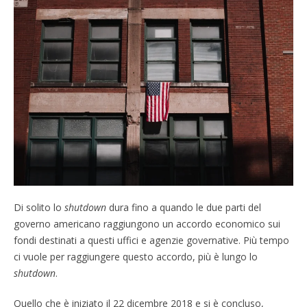
Di solito lo
shutdown
dura fino a quando le due parti del
governo americano raggiungono un accordo economico sui
fondi destinati a questi uffici e agenzie governative. Più tempo
ci vuole per raggiungere questo accordo, più è lungo lo
shutdown
.
Quello che è iniziato il 22 dicembre 2018 e si è concluso,