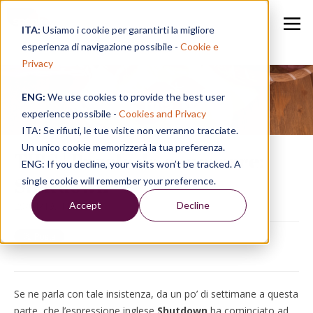
ITA:
Usiamo i cookie per garantirti la migliore
esperienza di navigazione possibile -
Cookie e
Privacy
ENG:
We use cookies to provide the best user
Speak in a Week
experience possibile -
Cookies and Privacy
ITA: Se rifiuti, le tue visite non verranno tracciate.
Un unico cookie memorizzerà la tua preferenza.
TIPS | Parole da conoscere:
ENG: If you decline, your visits won’t be tracked. A
Shutdown
single cookie will remember your preference.
Accept
Decline
29/01/19, 11:51
Se ne parla con tale insistenza, da un po’ di settimane a questa
parte, che l’espressione inglese
Shutdown
ha cominciato ad