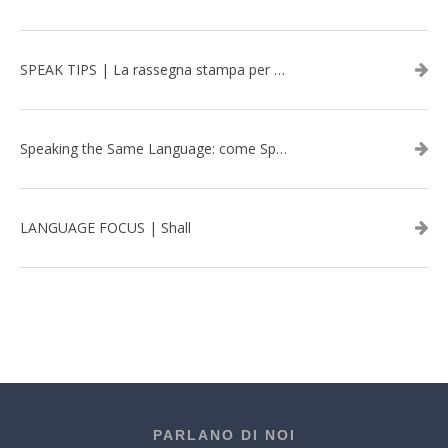
SPEAK TIPS | La rassegna stampa per migliorare l’inglese - febbraio 2026
Speaking the Same Language: come Speak aiuta a rafforzare i team attraverso il Team Building in inglese
LANGUAGE FOCUS | Shall
PARLANO DI NOI