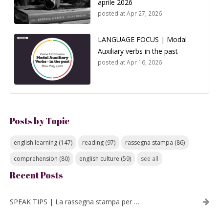
aprile 2026
posted at
Apr 27, 2026
LANGUAGE FOCUS | Modal
Auxiliary verbs in the past
posted at
Apr 16, 2026
Posts by Topic
english learning
(147)
reading
(97)
rassegna stampa
(86)
comprehension
(80)
english culture
(59)
see all
Recent Posts
SPEAK TIPS | La rassegna stampa per migliorare l’inglese - luglio 2026