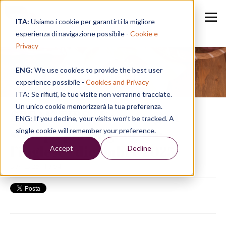
ITA:
Usiamo i cookie per garantirti la migliore
esperienza di navigazione possibile -
Cookie e
Privacy
ENG:
We use cookies to provide the best user
Speak in a Week
experience possibile -
Cookies and Privacy
ITA: Se rifiuti, le tue visite non verranno tracciate.
Un unico cookie memorizzerà la tua preferenza.
SPEAK TIPS | La rassegna
ENG: If you decline, your visits won’t be tracked. A
stampa per migliorare
single cookie will remember your preference.
l’inglese - dicembre 2025
Accept
Decline
30/12/25, 10:54