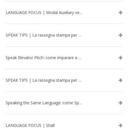
LANGUAGE FOCUS | Modal Auxiliary verbs in the past
SPEAK TIPS | La rassegna stampa per migliorare l’inglese - marzo 2026
Speak Elevator Pitch: come imparare a gestire una presentazione in inglese
SPEAK TIPS | La rassegna stampa per migliorare l’inglese - febbraio 2026
Speaking the Same Language: come Speak aiuta a rafforzare i team attraverso il Team Building in inglese
LANGUAGE FOCUS | Shall