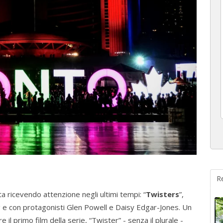
R
a ricevendo attenzione negli ultimi tempi: “
Twisters
”,
g e con protagonisti Glen Powell e Daisy Edgar-Jones. Un
 il primo film della serie, “Twister” - senza il plurale -