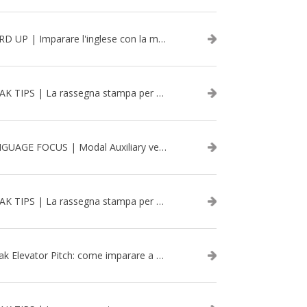
WORD UP | Imparare l'inglese con la musica: David Bowie
SPEAK TIPS | La rassegna stampa per migliorare l’inglese - aprile 2026
LANGUAGE FOCUS | Modal Auxiliary verbs in the past
SPEAK TIPS | La rassegna stampa per migliorare l’inglese - marzo 2026
Speak Elevator Pitch: come imparare a gestire una presentazione in inglese