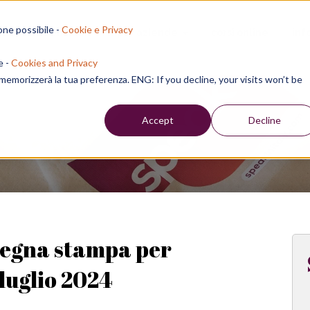
one possibile -
Cookie e Privacy
sion residenziali
per aziende
corsi online
inf
e -
Cookies and Privacy
e memorizzerà la tua preferenza. ENG: If you decline, your visits won’t be
Week
Accept
Decline
segna stampa per
 luglio 2024