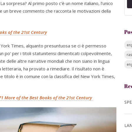
le. La sorpresa? Al primo posto c’è un nome italiano, l’unico
segue un breve commento che racconta le motivazioni della
Po
oks of the 21st Century
eng
w York Times, alquanto presuntuosa se ci è permesso
 un po’ per i titoli statunitensi dimenticati colpevolmente,
ra
e delle altre narrative mondiali che non siano in lingua
eng
a letteraria, ha provato a rimediare. Il risultato non è
che titolo è in comune con la classifica del New York Times,
Re
1 More of the Best Books of the 21st Century
LAN