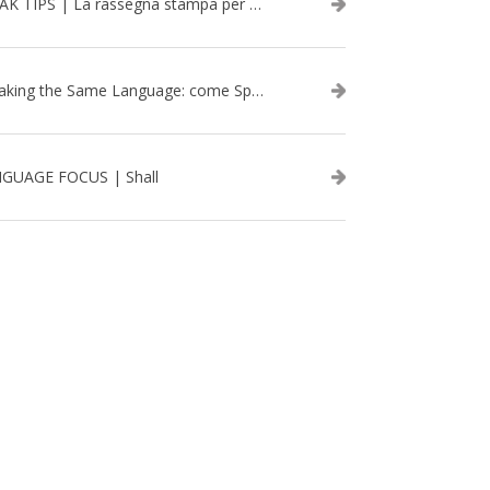
SPEAK TIPS | La rassegna stampa per migliorare l’inglese - febbraio 2026
Speaking the Same Language: come Speak aiuta a rafforzare i team attraverso il Team Building in inglese
GUAGE FOCUS | Shall