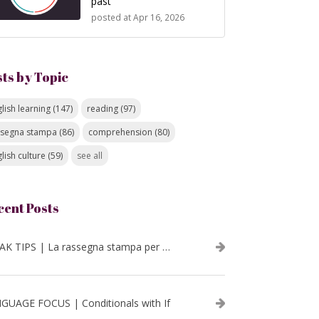
past
posted at
Apr 16, 2026
sts by Topic
lish learning
(147)
reading
(97)
ssegna stampa
(86)
comprehension
(80)
lish culture
(59)
see all
cent Posts
SPEAK TIPS | La rassegna stampa per migliorare l’inglese - luglio 2026
GUAGE FOCUS | Conditionals with If