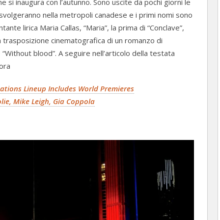
e si inaugura con l’autunno. Sono uscite da pochi giorni le
si svolgeranno nella metropoli canadese e i primi nomi sono
antante lirica Maria Callas, “Maria”, la prima di “Conclave”,
, la trasposizione cinematografica di un romanzo di
“Without blood”. A seguire nell’articolo della testata
 ora
tations Lineup Includes World Premieres
lie, Mike Leigh, Gia Coppola