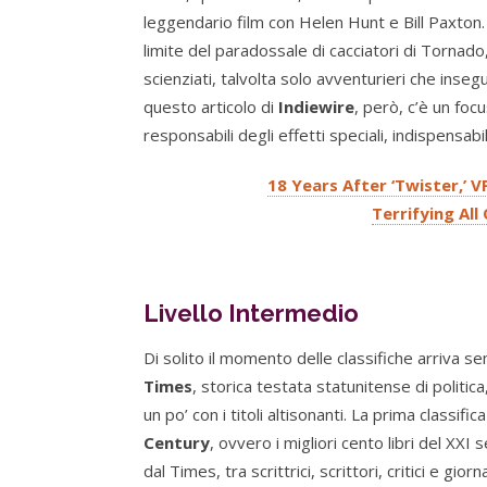
leggendario film con Helen Hunt e Bill Paxton. C
limite del paradossale di cacciatori di Tornad
scienziati, talvolta solo avventurieri che insegu
questo articolo di
Indiewire
, però, c’è un focu
responsabili degli effetti speciali, indispensabil
18 Years After ‘Twister,’
Terrifying All
Livello Intermedio
Di solito il momento delle classifiche arriva se
Times
, storica testata statunitense di politica
un po’ con i titoli altisonanti. La prima classific
Century
, ovvero i migliori cento libri del XX
dal Times, tra scrittrici, scrittori, critici e gio