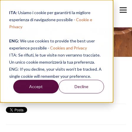
ITA:
Usiamo i cookie per garantirti la migliore
esperienza di navigazione possibile -
Cookie e
Privacy
ENG:
We use cookies to provide the best user
Speak in a Week
experience possibile -
Cookies and Privacy
ITA: Se rifiuti, le tue visite non verranno tracciate.
Un unico cookie memorizzerà la tua preferenza.
SPEAK TIPS | La rassegna
ENG: If you decline, your visits won’t be tracked. A
stampa per migliorare
single cookie will remember your preference.
l’inglese - agosto 2024
Accept
Decline
28/08/24, 10:38