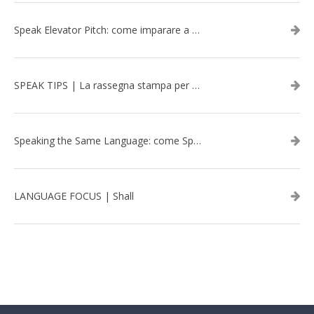
Speak Elevator Pitch: come imparare a gestire una presentazione in inglese
SPEAK TIPS | La rassegna stampa per migliorare l’inglese - febbraio 2026
Speaking the Same Language: come Speak aiuta a rafforzare i team attraverso il Team Building in inglese
LANGUAGE FOCUS | Shall