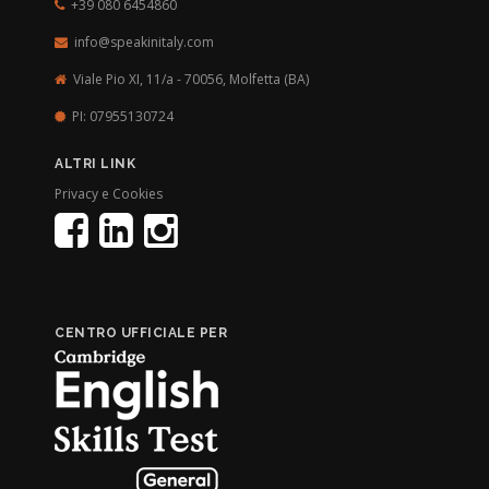
+39 080 6454860
info@speakinitaly.com
Viale Pio XI, 11/a - 70056,
Molfetta (BA)
PI: 07955130724
ALTRI LINK
Privacy e Cookies
CENTRO UFFICIALE PER