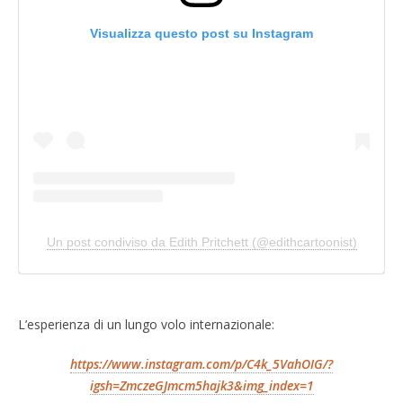
Visualizza questo post su Instagram
Un post condiviso da Edith Pritchett (@edithcartoonist)
L’esperienza di un lungo volo internazionale:
https://www.instagram.com/p/C4k_5VahOIG/?
igsh=ZmczeGJmcm5hajk3&img_index=1