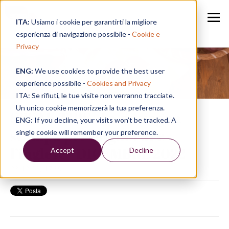
ITA:
Usiamo i cookie per garantirti la migliore
esperienza di navigazione possibile -
Cookie e
Privacy
ENG:
We use cookies to provide the best user
Speak in a Week
experience possibile -
Cookies and Privacy
ITA: Se rifiuti, le tue visite non verranno tracciate.
Un unico cookie memorizzerà la tua preferenza.
SPEAK TIPS | La rassegna
ENG: If you decline, your visits won’t be tracked. A
stampa per migliorare
single cookie will remember your preference.
l’inglese - DICEMBRE 2022
Accept
Decline
28/12/22, 17:39