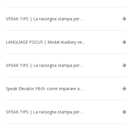
SPEAK TIPS | La rassegna stampa per migliorare l’inglese - aprile 2026
LANGUAGE FOCUS | Modal Auxiliary verbs in the past
SPEAK TIPS | La rassegna stampa per migliorare l’inglese - marzo 2026
Speak Elevator Pitch: come imparare a gestire una presentazione in inglese
SPEAK TIPS | La rassegna stampa per migliorare l’inglese - febbraio 2026