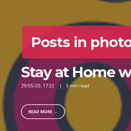
Posts in phot
Stay at Home wi
29/05/20, 17:32
|
5 min read
READ MORE →