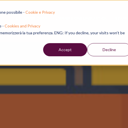
one possibile -
Cookie e Privacy
IL SUMMER CAMP
L'IMMERSIONE LINGUISTICA
STAFF
e -
Cookies and Privacy
e memorizzerà la tua preferenza. ENG: If you decline, your visits won’t be
Accept
Decline