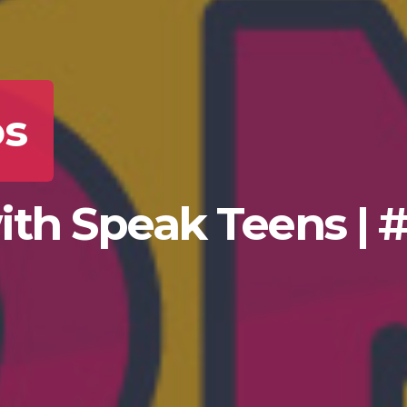
os
th Speak Teens | #