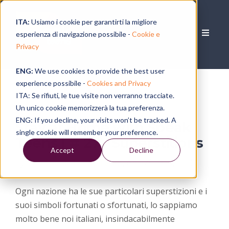
ITA:
Usiamo i cookie per garantirti la migliore
esperienza di navigazione possibile -
Cookie e
Privacy
ENG:
We use cookies to provide the best user
experience possibile -
Cookies and Privacy
ITA: Se rifiuti, le tue visite non verranno tracciate.
Un unico cookie memorizzerà la tua preferenza.
ENG: If you decline, your visits won’t be tracked. A
Stay at Home with Speak
single cookie will remember your preference.
Teens | # 27 - Superstitions
Accept
Decline
by
The Speak Teens Team
, on 22/05/20, 11:40
Ogni nazione ha le sue particolari superstizioni e i
suoi simboli fortunati o sfortunati, lo sappiamo
molto bene noi italiani, insindacabilmente