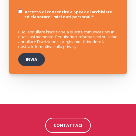
Accetto di consentire a Speak di archiviare
ed elaborare i miei dati personali
*
Puoi annullare l'iscrizione a queste comunicazioni in
qualsiasi momento. Per ulteriori informazioni su come
annullare l'iscrizione ti preghiamo di rivedere la
nostra
Informativa sulla privacy
.
CONTATTACI