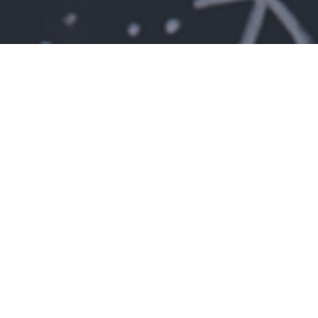
CONTATTACI
Email
teens@speakinitaly.com