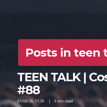
Posts in teen 
TEEN TALK | Cos
#88
01/08/26, 11:39
|
3 min read