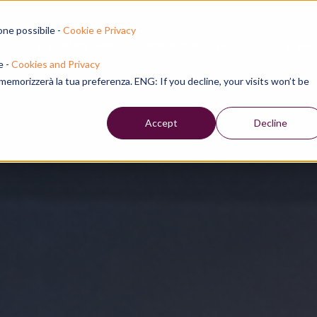
one possibile -
Cookie e Privacy
IL SUMMER CAMP
L'IMMERSIONE LINGUISTICA
STAFF
e -
Cookies and Privacy
e memorizzerà la tua preferenza. ENG: If you decline, your visits won’t be
Accept
Decline