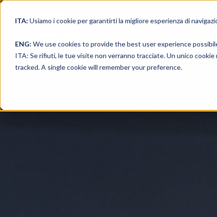
ITA:
Usiamo i cookie per garantirti la migliore esperienza di navigazi
ENG:
We use cookies to provide the best user experience possibil
ITA: Se rifiuti, le tue visite non verranno tracciate. Un unico cooki
tracked. A single cookie will remember your preference.