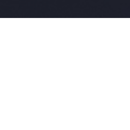
CONTATTACI
Email
teens@speakinitaly.com