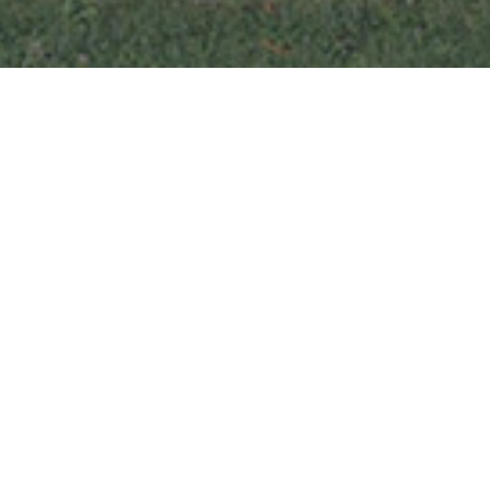
CONTATTACI
Email
teens@speakinitaly.com