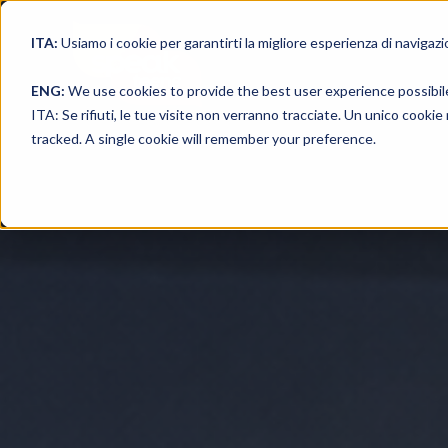
ITA:
Usiamo i cookie per garantirti la migliore esperienza di navigazi
ENG:
We use cookies to provide the best user experience possibil
ITA: Se rifiuti, le tue visite non verranno tracciate. Un unico cooki
tracked. A single cookie will remember your preference.