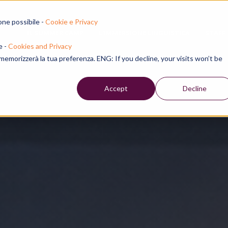
one possibile -
Cookie e Privacy
IL SUMMER CAMP
L'IMMERSIONE LINGUISTICA
STAFF
e -
Cookies and Privacy
e memorizzerà la tua preferenza. ENG: If you decline, your visits won’t be
Accept
Decline