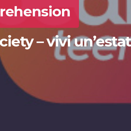
prehension
ety – vivi un’estat