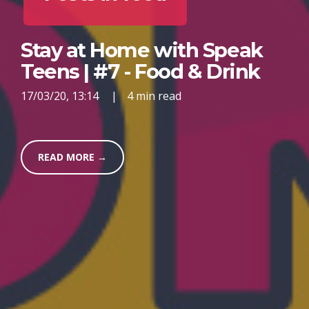
Stay at Home with Speak
Teens | #7 - Food & Drink
17/03/20, 13:14
|
4 min read
READ MORE →