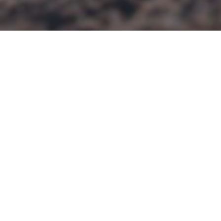
CONTATTACI
Email
teens@speakinitaly.com