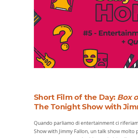
Short Film of the Day:
Box o
The Tonight Show with Jim
Quando parliamo di entertainment ci riferi
Show with Jimmy Fallon, un talk show molto p