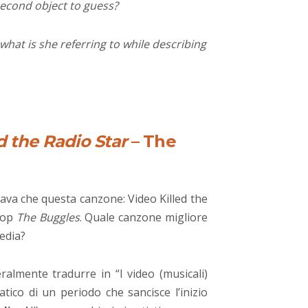
second object to guess?
at is she referring to while describing
d the Radio Star
– The
ltava che questa canzone: Video Killed the
 pop
The Buggles
. Quale canzone migliore
edia?
eralmente tradurre in “I video (musicali)
tico di un periodo che sancisce l’inizio