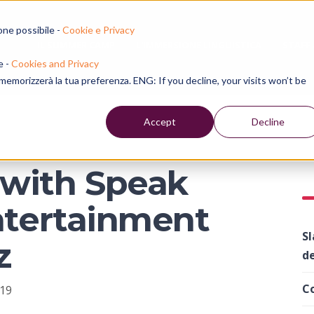
one possibile -
Cookie e Privacy
IL SUMMER CAMP
L'IMMERSIONE LINGUISTICA
STAFF
e -
Cookies and Privacy
e memorizzerà la tua preferenza. ENG: If you decline, your visits won’t be
Accept
Decline
 with Speak
Entertainment
Sl
z
de
Co
:19