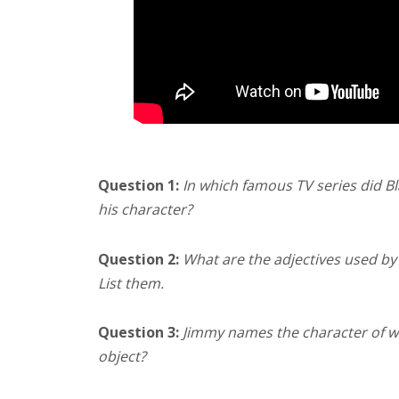
Question 1:
In which famous TV series did Bl
his character?
Question 2:
What are the adjectives used by B
List them.
Question 3:
Jimmy names the character of wh
object?