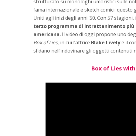
strutturato su monologhi umoristici sulle notiz
fama internazionale e sketch comici, questo 
Uniti agli inizi degli anni ’50. Con 57 stagion
terzo programma di intrattenimento più l
americana.
Il video di oggi propone uno deg
Box of Lies
, in cui l’attrice
Blake Lively
e il c
sfidano nell’indovinare gli oggetti contenuti n
Box of Lies with