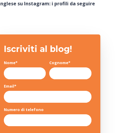
inglese su Instagram: i profili da seguire
Iscriviti al blog!
Nome
*
Cognome
*
Email
*
Numero di telefono