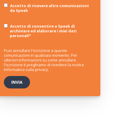
Accetto di ricevere altre comunicazioni
da Speak
Accetto di consentire a Speak di
archiviare ed elaborare i miei dati
personali
*
Puoi annullare l'iscrizione a queste
comunicazioni in qualsiasi momento. Per
ulteriori informazioni su come annullare
l'iscrizione ti preghiamo di rivedere la nostra
Informativa sulla privacy
.