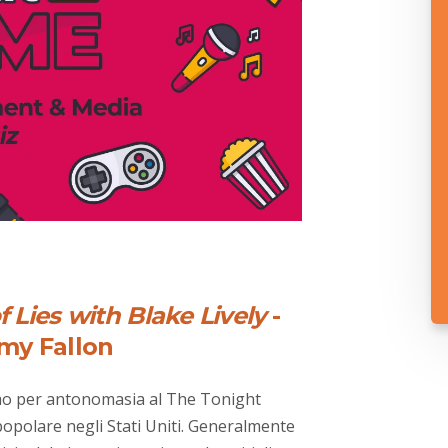
f Lies
with Blake Lively
-
my Fallon
amo per antonomasia al The Tonight
opolare negli Stati Uniti. Generalmente