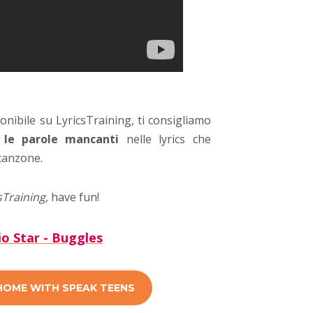
onibile su LyricsTraining, ti consigliamo
 le parole mancanti
nelle lyrics che
canzone.
sTraining,
have fun!
io Star - Buggles
 HOME WITH SPEAK TEENS