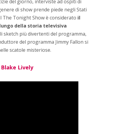
ie del giorno, interviste ad ospiti di
genere di show prende piede negli Stati
i, il The Tonight Show è considerato
il
ungo della storia televisiva
li sketch più divertenti del programma,
onduttore del programma Jimmy Fallon si
elle scatole misteriose.
 Blake Lively