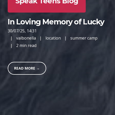
Speak Teens Blog
In Loving Memory of Lucky
30/07/25, 14:31
|
valbonella
|
location
|
summer camp
|
2 min read
READ MORE →