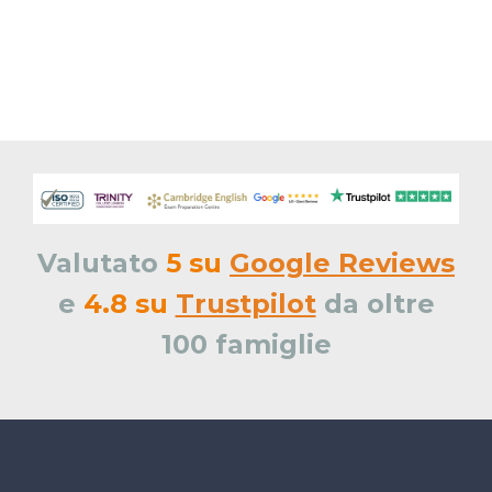
Valutato
5
su
Google Reviews
e
4.8 su
Trustpilot
da oltre
100 famiglie