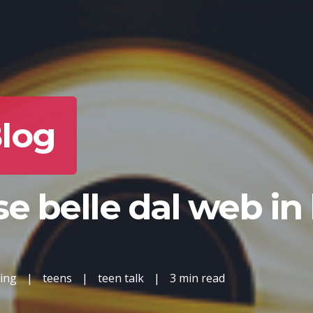
Blog
e belle dal web in 
ning
|
teens
|
teen talk
|
3 min read