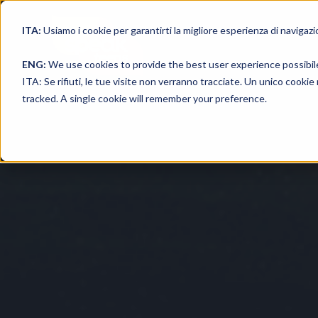
ITA:
Usiamo i cookie per garantirti la migliore esperienza di navigazi
ENG:
We use cookies to provide the best user experience possibil
ITA: Se rifiuti, le tue visite non verranno tracciate. Un unico cooki
tracked. A single cookie will remember your preference.