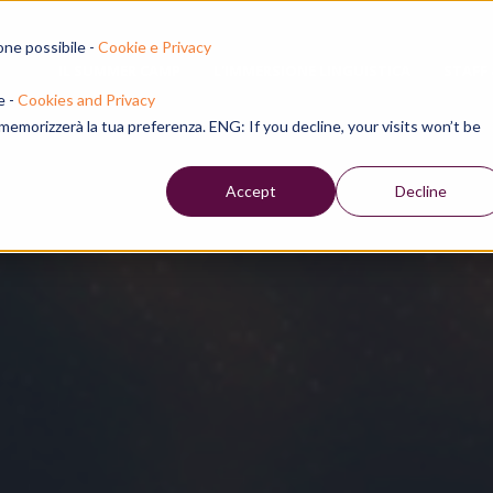
one possibile -
Cookie e Privacy
IL SUMMER CAMP
L'IMMERSIONE LINGUISTICA
STAFF
e -
Cookies and Privacy
e memorizzerà la tua preferenza. ENG: If you decline, your visits won’t be
Accept
Decline