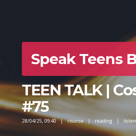
Speak Teens 
TEEN TALK | Cos
#75
28/04/25, 09:40
|
risorse
|
reading
|
liste