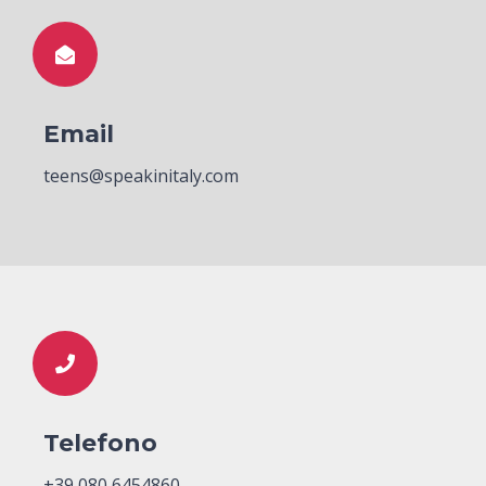
a
teens@speakinitaly.com
.
Email
teens@speakinitaly.com
Telefono
+39 080 6454860