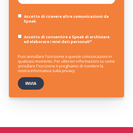
Accetto di ricevere altre comunicazioni da
Speak
Accetto di consentire a Speak di archiviare
ed elaborare i miei dati personali
*
Puoi annullare l'iscrizione a queste comunicazioni in
qualsiasi momento. Per ulteriori informazioni su come
annullare l'iscrizione ti preghiamo di rivedere la
nostra
Informativa sulla privacy
.