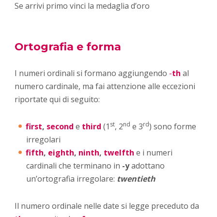
Se arrivi primo vinci la medaglia d’oro
Ortografia e forma
I numeri ordinali si formano aggiungendo
-
th
al
numero cardinale, ma fai attenzione alle eccezioni
riportate qui di seguito:
st
nd
rd
first
,
second
e
third
(1
, 2
e 3
) sono forme
irregolari
fifth
,
eighth
,
ninth
,
twelfth
e i numeri
cardinali che terminano in
-y
adottano
un’ortografia irregolare:
twentieth
Il numero ordinale nelle date si legge preceduto da