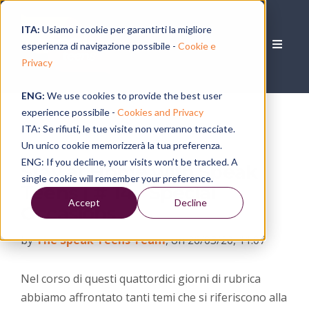
ITA:
Usiamo i cookie per garantirti la migliore
esperienza di navigazione possibile -
Cookie e
Privacy
ENG:
We use cookies to provide the best user
experience possibile -
Cookies and Privacy
ITA: Se rifiuti, le tue visite non verranno tracciate.
Un unico cookie memorizzerà la tua preferenza.
ENG: If you decline, your visits won’t be tracked. A
Stay at Home with Speak
single cookie will remember your preference.
Teens | # 14 - Special
Accept
Decline
Occasions
by
The Speak Teens Team
, on 26/03/20, 11:07
Nel corso di questi quattordici giorni di rubrica
abbiamo affrontato tanti temi che si riferiscono alla