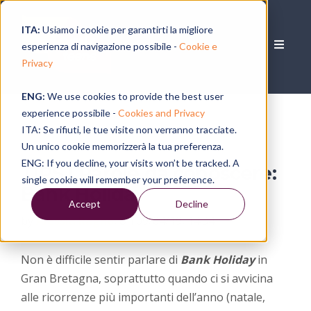
ITA:
Usiamo i cookie per garantirti la migliore
esperienza di navigazione possibile -
Cookie e
Privacy
ENG:
We use cookies to provide the best user
experience possibile -
Cookies and Privacy
ITA: Se rifiuti, le tue visite non verranno tracciate.
Un unico cookie memorizzerà la tua preferenza.
ENG: If you decline, your visits won’t be tracked. A
TIPS | Parole da conoscere:
single cookie will remember your preference.
Bank Holiday
Accept
Decline
by
Alessia Ragno
, on 09/04/19, 14:34
Non è difficile sentir parlare di
Bank Holiday
in
Gran Bretagna, soprattutto quando ci si avvicina
alle ricorrenze più importanti dell’anno (natale,