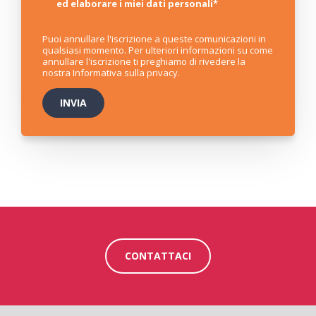
ed elaborare i miei dati personali
*
Puoi annullare l'iscrizione a queste comunicazioni in
qualsiasi momento. Per ulteriori informazioni su come
annullare l'iscrizione ti preghiamo di rivedere la
nostra
Informativa sulla privacy
.
CONTATTACI