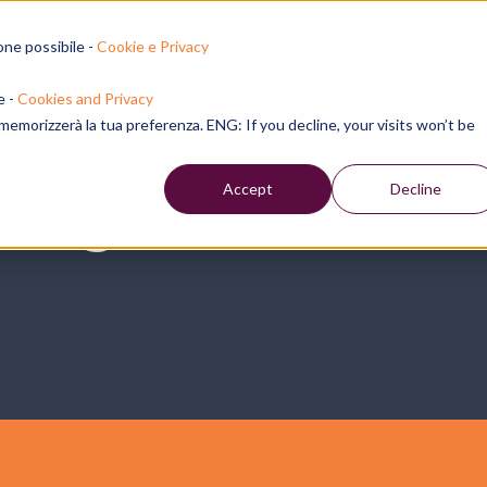
one possibile -
Cookie e Privacy
IL SUMMER CAMP
L'IMMERSIONE LINGUISTICA
STAFF
e -
Cookies and Privacy
e memorizzerà la tua preferenza. ENG: If you decline, your visits won’t be
Accept
Decline
a Ragno