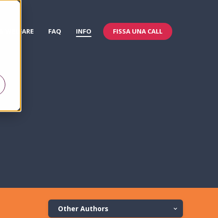
FISSA UNA CALL
 & WELFARE
FAQ
INFO
Other Authors