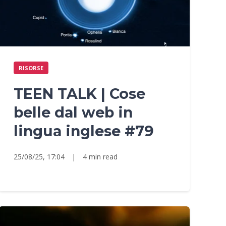
RISORSE
TEEN TALK | Cose
belle dal web in
lingua inglese #79
25/08/25, 17:04
|
4 min read