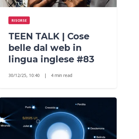
RISORSE
TEEN TALK | Cose
belle dal web in
lingua inglese #83
30/12/25, 10:40
|
4 min read