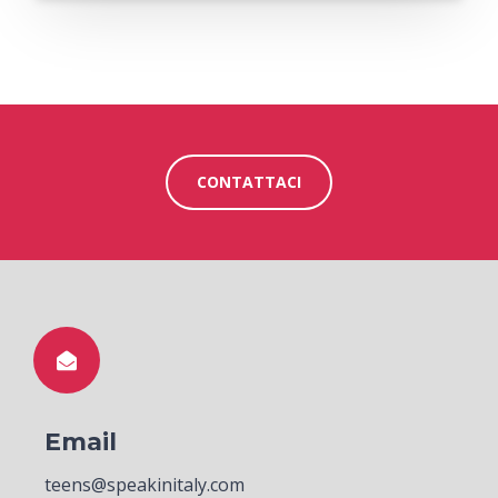
CONTATTACI
Email
teens@speakinitaly.com