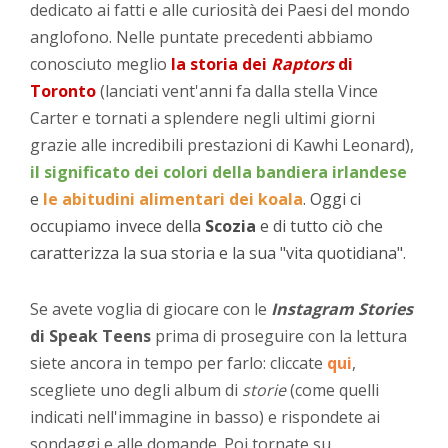
dedicato ai fatti e alle curiosità dei Paesi del mondo
anglofono. Nelle puntate precedenti abbiamo
conosciuto meglio
la storia dei
Raptors
di
Toronto
(lanciati vent'anni fa dalla stella Vince
Carter e tornati a splendere negli ultimi giorni
grazie alle incredibili prestazioni di Kawhi Leonard),
il significato dei colori della bandiera irlandese
e
le
abitudini alimentari dei koala
. Oggi ci
occupiamo invece della
Scozia
e di tutto ciò che
caratterizza la sua storia e la sua "vita quotidiana".
Se avete voglia di giocare con le
Instagram Stories
di Speak Teens
prima di proseguire con la lettura
siete ancora in tempo per farlo: cliccate
qui
,
scegliete uno degli album di
storie
(come quelli
indicati nell'immagine in basso) e rispondete ai
sondaggi e alle domande. Poi tornate su