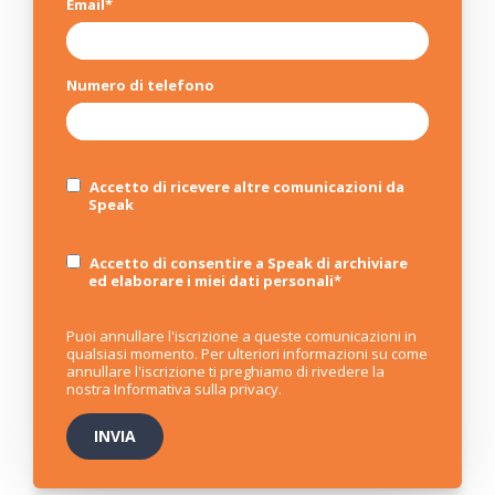
Email
*
Numero di telefono
Accetto di ricevere altre comunicazioni da
Speak
Accetto di consentire a Speak di archiviare
ed elaborare i miei dati personali
*
Puoi annullare l'iscrizione a queste comunicazioni in
qualsiasi momento. Per ulteriori informazioni su come
annullare l'iscrizione ti preghiamo di rivedere la
nostra
Informativa sulla privacy
.