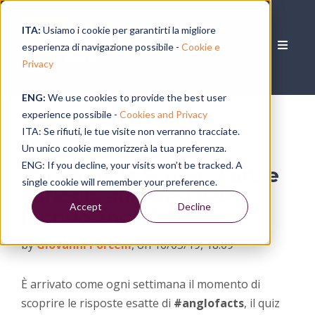
ITA:
Usiamo i cookie per garantirti la migliore
esperienza di navigazione possibile -
Cookie e
Privacy
ENG:
We use cookies to provide the best user
experience possibile -
Cookies and Privacy
ITA: Se rifiuti, le tue visite non verranno tracciate.
Un unico cookie memorizzerà la tua preferenza.
ENG: If you decline, your visits won’t be tracked. A
#anglofacts Scozia - Fatti e
single cookie will remember your preference.
curiosità sui Paesi del
Accept
Decline
mondo anglofono
by
Giovanni Porcelli
, on 16/05/19, 18:09
È arrivato come ogni settimana il momento di
scoprire le risposte esatte di
#anglofacts
, il quiz