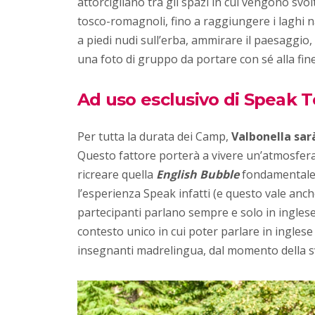
attorcigliano tra gli spazi in cui vengono svol
tosco-romagnoli, fino a raggiungere i laghi na
a piedi nudi sull’erba, ammirare il paesaggio,
una foto di gruppo da portare con sé alla fine
Ad uso esclusivo di Speak 
Per tutta la durata dei Camp,
Valbonella sarà
Questo fattore porterà a vivere un’atmosfer
ricreare quella
English Bubble
fondamentale 
l’esperienza Speak infatti (e questo vale anch
partecipanti parlano sempre e solo in inglese,
contesto unico in cui poter parlare in inglese
insegnanti madrelingua, dal momento
della 