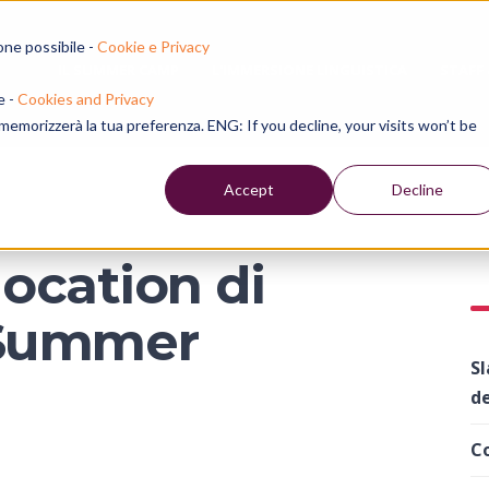
one possibile -
Cookie e Privacy
IL SUMMER CAMP
L'IMMERSIONE LINGUISTICA
STAFF
e -
Cookies and Privacy
e memorizzerà la tua preferenza. ENG: If you decline, your visits won’t be
Accept
Decline
location di
 Summer
Sl
de
Co