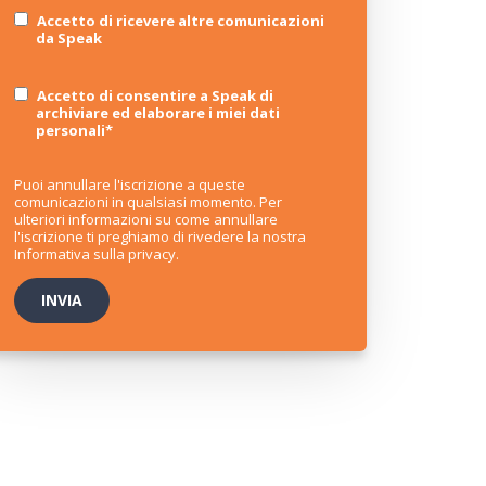
Accetto di ricevere altre comunicazioni
da Speak
Accetto di consentire a Speak di
archiviare ed elaborare i miei dati
personali
*
Puoi annullare l'iscrizione a queste
comunicazioni in qualsiasi momento. Per
ulteriori informazioni su come annullare
l'iscrizione ti preghiamo di rivedere la nostra
Informativa sulla privacy
.