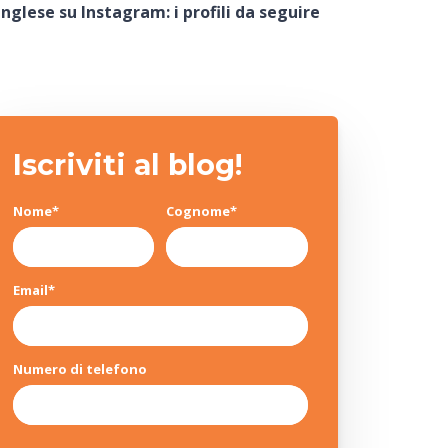
inglese su Instagram: i profili da seguire
Iscriviti al blog!
Nome
*
Cognome
*
Email
*
Numero di telefono