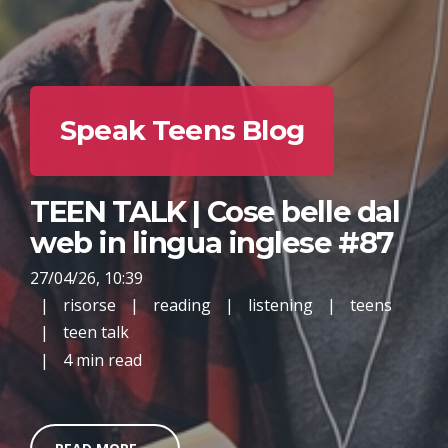
Speak Teens Blog
TEEN TALK | Cose belle dal
web in lingua inglese #87
27/04/26, 10:39
|
risorse
|
reading
|
listening
|
teens
|
teen talk
|
4 min read