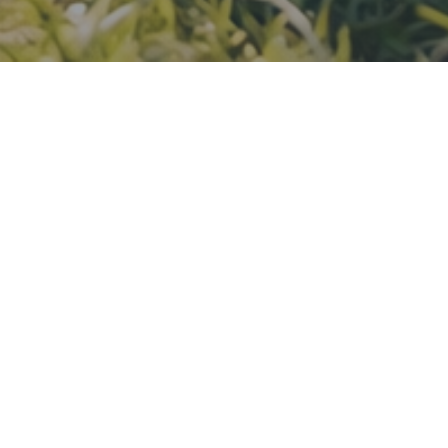
CONTATTACI
Email
teens@speakinitaly.com