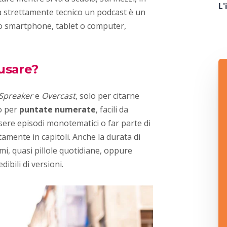
L'
ta strettamente tecnico un podcast è un
io smartphone, tablet o computer,
 usare?
Spreaker
e
Overcast
, solo per citarne
o per
puntate numerate
, facili da
sere episodi monotematici o far parte di
mente in capitoli. Anche la durata di
imi, quasi pillole quotidiane, oppure
dibili di versioni.