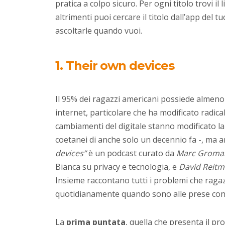
pratica a colpo sicuro. Per ogni titolo trovi il l
altrimenti puoi cercare il titolo dall’app del t
ascoltarle quando vuoi.
1. Their own devices
Il 95% dei ragazzi americani possiede almen
internet, particolare che ha modificato radica
cambiamenti del digitale stanno modificato la 
coetanei di anche solo un decennio fa -, ma an
devices”
è un podcast curato da
Marc Groma
Bianca su privacy e tecnologia, e
David Reit
Insieme raccontano tutti i problemi che ragaz
quotidianamente quando sono alle prese con 
La
prima puntata
, quella che presenta il pr