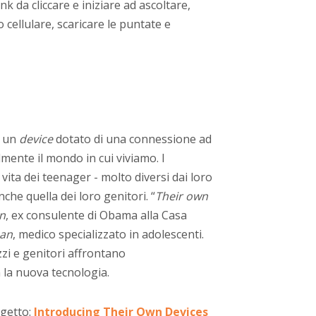
ink da cliccare e iniziare ad ascoltare,
uo cellulare, scaricare le puntate e
o un
device
dotato di una connessione ad
lmente il mondo in cui viviamo. I
vita dei teenager - molto diversi dai loro
che quella dei loro genitori. “
Their own
n
, ex consulente di Obama alla Casa
man
, medico specializzato in adolescenti.
zi e genitori affrontano
la nuova tecnologia.
ogetto:
Introducing Their Own Devices