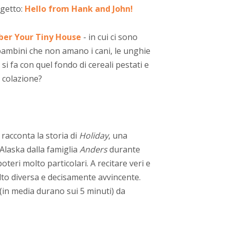
ogetto:
Hello from Hank and John!
ber Your Tiny House
-
in cui ci sono
ambini che non amano i cani, le unghie
 si fa con quel fondo di cereali pestati e
a colazione?
 racconta la storia di
Holiday
, una
’Alaska dalla famiglia
Anders
durante
teri molto particolari. A recitare veri e
lto diversa e decisamente avvincente.
(in media durano sui 5 minuti) da