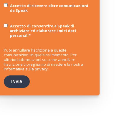
Accetto di ricevere altre comunicazioni
da Speak
Accetto di consentire a Speak di
archiviare ed elaborare i miei dati
personali
*
Puoi annullare l'iscrizione a queste
comunicazioni in qualsiasi momento. Per
ulteriori informazioni su come annullare
l'iscrizione ti preghiamo di rivedere la nostra
Informativa sulla privacy
.