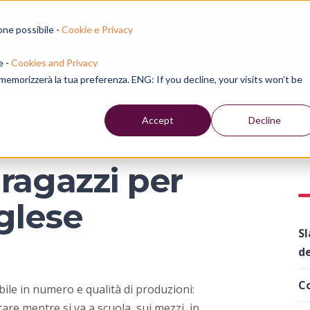
one possibile -
Cookie e Privacy
IL SUMMER CAMP
L'IMMERSIONE LINGUISTICA
STAFF
e -
Cookies and Privacy
e memorizzerà la tua preferenza. ENG: If you decline, your visits won’t be
Accept
Decline
ragazzi per
nglese
Sl
de
Co
ile in numero e qualità di produzioni:
oltare mentre si va a scuola, sui mezzi, in