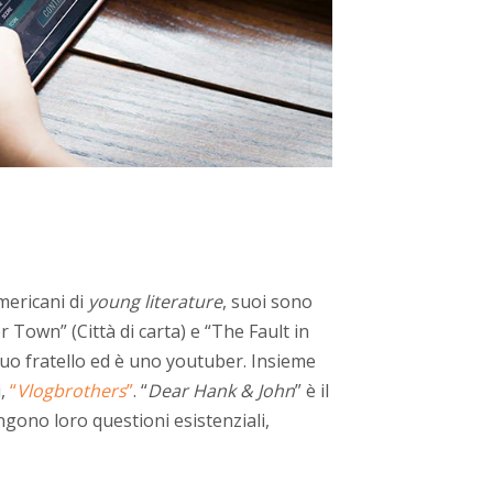
mericani di
young literature
, suoi sono
 Town” (Città di carta) e “The Fault in
uo fratello ed è uno youtuber. Insieme
i,
“
Vlogbrothers
”
. “
Dear Hank & John
” è il
ongono loro questioni esistenziali,