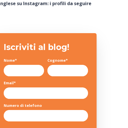
inglese su Instagram: i profili da seguire
Iscriviti al blog!
Nome
*
Cognome
*
Email
*
Numero di telefono