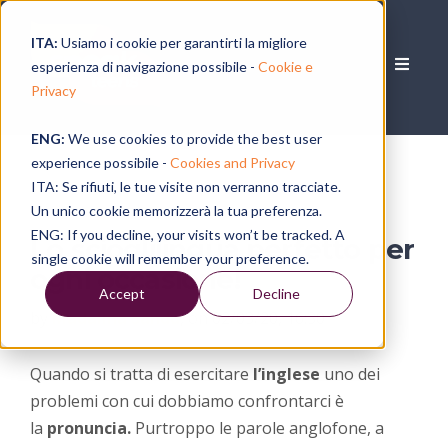
ITA:
Usiamo i cookie per garantirti la migliore
esperienza di navigazione possibile -
Cookie e
Privacy
ENG:
We use cookies to provide the best user
experience possibile -
Cookies and Privacy
ITA: Se rifiuti, le tue visite non verranno tracciate.
Un unico cookie memorizzerà la tua preferenza.
ENG: If you decline, your visits won’t be tracked. A
Lo scioglilingua perfetto per
single cookie will remember your preference.
ogni occasione!
Accept
Decline
by
Madalina Sandu
, on 02/03/20, 16:30
Quando si tratta di esercitare
l’inglese
uno dei
problemi con cui dobbiamo confrontarci è
la
pronuncia.
Purtroppo le parole anglofone, a