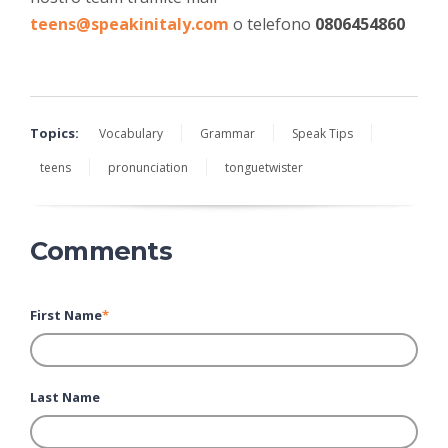
teens@speakinitaly.com
o telefono
0806454860
Topics:
Vocabulary
Grammar
Speak Tips
teens
pronunciation
tonguetwister
Comments
First Name
*
Last Name