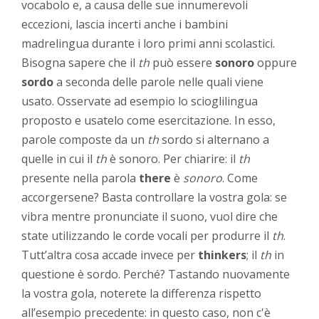
vocabolo e, a causa delle sue innumerevoli
eccezioni, lascia incerti anche i bambini
madrelingua durante i loro primi anni scolastici.
Bisogna sapere che il
th
può essere
sonoro
oppure
sordo
a seconda delle parole nelle quali viene
usato. Osservate ad esempio lo scioglilingua
proposto e usatelo come esercitazione. In esso,
parole composte da un
th
sordo si alternano a
quelle in cui il
th
è sonoro. Per chiarire: il
th
presente nella parola
there
è
sonoro
. Come
accorgersene? Basta controllare la vostra gola: se
vibra mentre pronunciate il suono, vuol dire che
state utilizzando le corde vocali per produrre il
th
.
Tutt’altra cosa accade invece per
thinkers
; il
th
in
questione è sordo. Perché? Tastando nuovamente
la vostra gola, noterete la differenza rispetto
all’esempio precedente: in questo caso, non c'è