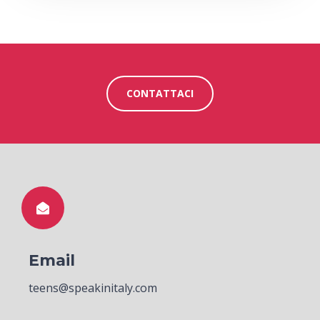
CONTATTACI
Email
teens@speakinitaly.com