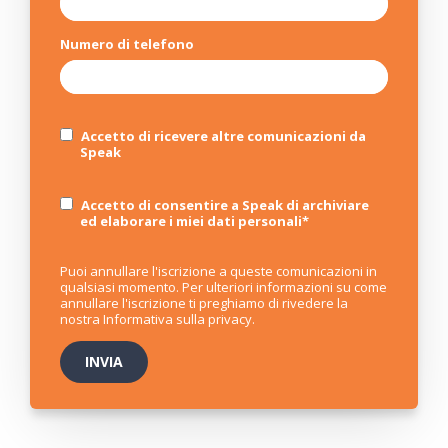
Numero di telefono
Accetto di ricevere altre comunicazioni da
Speak
Accetto di consentire a Speak di archiviare
ed elaborare i miei dati personali
*
Puoi annullare l'iscrizione a queste comunicazioni in
qualsiasi momento. Per ulteriori informazioni su come
annullare l'iscrizione ti preghiamo di rivedere la
nostra
Informativa sulla privacy
.