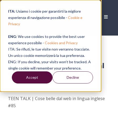
ITA:
Usiamo i cookie per garantirti la migliore
esperienza di navigazione possibile -
Cookie e
Privacy
ENG:
We use cookies to provide the best user
experience possibile -
Cookies and Privacy
ITA: Se rifiuti, le tue visite non verranno tracciate.
Un unico cookie memorizzerà la tua preferenza.
ENG: If you decline, your visits won’t be tracked. A
TEEN TALK | Cose belle dal
single cookie will remember your preference.
web in lingua inglese #86
Accept
Decline
by
Alessia Ragno
, on 27/03/26, 18:06
TEEN TALK | Cose belle dal web in lingua inglese
#85