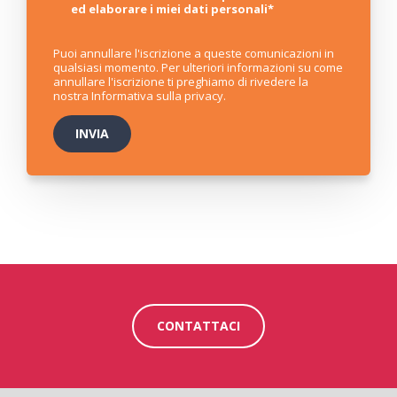
ed elaborare i miei dati personali
*
Puoi annullare l'iscrizione a queste comunicazioni in
qualsiasi momento. Per ulteriori informazioni su come
annullare l'iscrizione ti preghiamo di rivedere la
nostra
Informativa sulla privacy
.
CONTATTACI