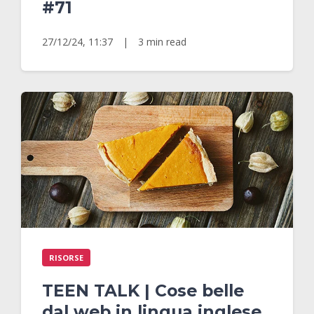
#71
27/12/24, 11:37
|
3 min read
RISORSE
TEEN TALK | Cose belle
dal web in lingua inglese