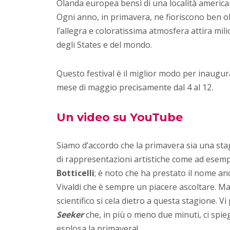
Olanda europea bensì di una località american
Ogni anno, in primavera, ne fioriscono ben olt
l’allegra e coloratissima atmosfera attira mil
degli States e del mondo.
Questo festival è il miglior modo per inaugura
mese di maggio precisamente dal 4 al 12.
Un video su YouTube
Siamo d’accordo che la primavera sia una st
di rappresentazioni artistiche come ad esem
Botticelli
; è noto che ha prestato il nome an
Vivaldi che è sempre un piacere ascoltare. M
scientifico si cela dietro a questa stagione. 
Seeker
che, in più o meno due minuti, ci spie
esplosa la primavera!