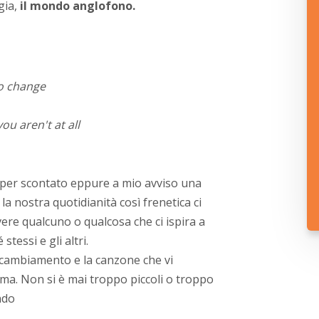
gia,
il mondo anglofono.
to change
ou aren't at all
a per scontato eppure a mio avviso una
 la nostra quotidianità così frenetica ci
ere qualcuno o qualcosa che ci ispira a
tessi e gli altri.
 cambiamento e la canzone che vi
a. Non si è mai troppo piccoli o troppo
ndo