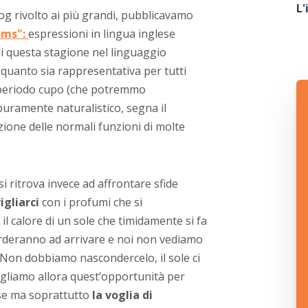
L'
log rivolto ai più grandi, pubblicavamo
ioms":
espressioni in lingua inglese
di questa stagione nel linguaggio
quanto sia rappresentativa per tutti
 periodo cupo (che potremmo
puramente naturalistico, segna il
vazione delle normali funzioni di molte
si ritrova invece ad affrontare sfide
gliarci
con i profumi che si
il calore di un sole che timidamente si fa
tarderanno ad arrivare e noi non vediamo
. Non dobbiamo nascondercelo, il sole ci
ogliamo allora quest’opportunità per
ese ma soprattutto
la voglia di