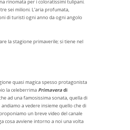
a rinomata per i coloratissimi tulipani.
re sei milioni. L’aria profumata,
ioni di turisti ogni anno da ogni angolo
re la stagione primaverile; si tiene nel
agione quasi magica spesso protagonista
pio la celeberrima
Primavera
di
che ad una famosissima sonata, quella di
a andiamo a vedere insieme quello che di
Vi proponiamo un breve video del canale
ga cosa avviene intorno a noi una volta