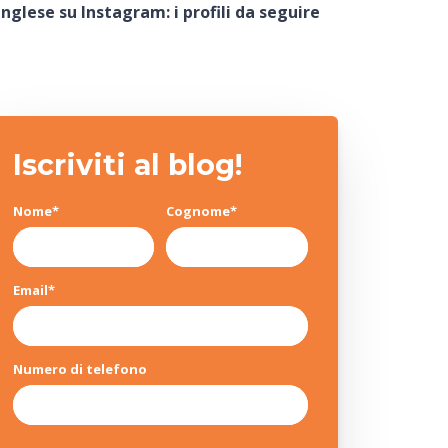
inglese su Instagram: i profili da seguire
Iscriviti al blog!
Nome
*
Cognome
*
Email
*
Numero di telefono