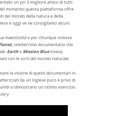
entato un po’ il migliore amico di tutti.
oga del momento questa piattaforma offre
i del mondo della natura e della
liere e oggi ve ne consigliamo alcuni.
sua maestosità e per chiunque volesse
Planet
, celeberrimo documentario che
ale.
Earth
e
Mission Blue
invece,
umani con le sorti del mondo naturale.
ntare la visione di questi documentari in
ratterizzati da un inglese puro e privo di
 quindi si dimostrano un ottimo esercizio
lary
.