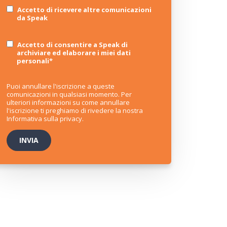
Accetto di ricevere altre comunicazioni
da Speak
Accetto di consentire a Speak di
archiviare ed elaborare i miei dati
personali
*
Puoi annullare l'iscrizione a queste
comunicazioni in qualsiasi momento. Per
ulteriori informazioni su come annullare
l'iscrizione ti preghiamo di rivedere la nostra
Informativa sulla privacy
.