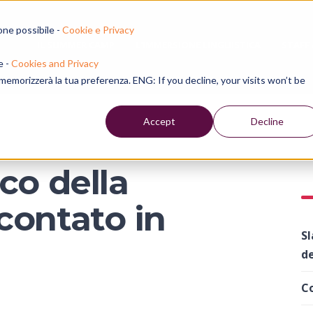
one possibile -
Cookie e Privacy
IL SUMMER CAMP
L'IMMERSIONE LINGUISTICA
STAFF
e -
Cookies and Privacy
e memorizzerà la tua preferenza. ENG: If you decline, your visits won’t be
Accept
Decline
co della
contato in
Sl
e
de
Co