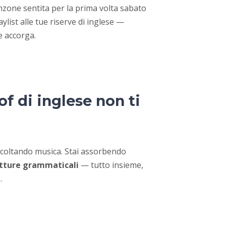
nzone sentita per la prima volta sabato
ylist alle tue riserve di inglese —
e accorga.
of di inglese non ti
scoltando musica. Stai assorbendo
utture grammaticali
— tutto insieme,
.