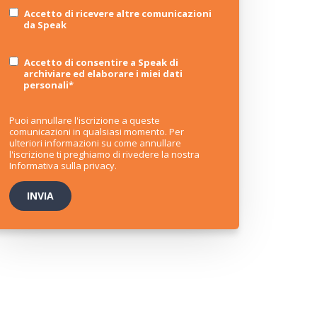
Accetto di ricevere altre comunicazioni
da Speak
Accetto di consentire a Speak di
archiviare ed elaborare i miei dati
personali
*
Puoi annullare l'iscrizione a queste
comunicazioni in qualsiasi momento. Per
ulteriori informazioni su come annullare
l'iscrizione ti preghiamo di rivedere la nostra
Informativa sulla privacy
.