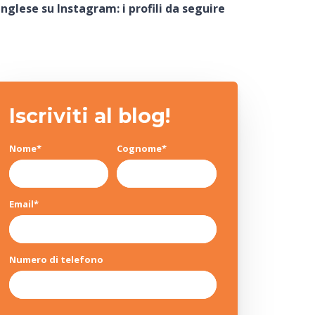
inglese su Instagram: i profili da seguire
Iscriviti al blog!
Nome
*
Cognome
*
Email
*
Numero di telefono