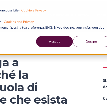
one possibile -
Cookie e Privacy
IL SUMMER CAMP
L'IMMERSIONE LINGUISTICA
STAFF
e -
Cookies and Privacy
e memorizzerà la tua preferenza. ENG: If you decline, your visits won’t be
Accept
Decline
a a
hé la
Sl
uola di
de
e che esista
Co