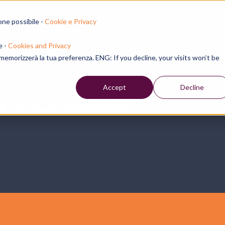
one possibile -
Cookie e Privacy
IL SUMMER CAMP
L'IMMERSIONE LINGUISTICA
STAFF
e -
Cookies and Privacy
e memorizzerà la tua preferenza. ENG: If you decline, your visits won’t be
Accept
Decline
 Ciccolella