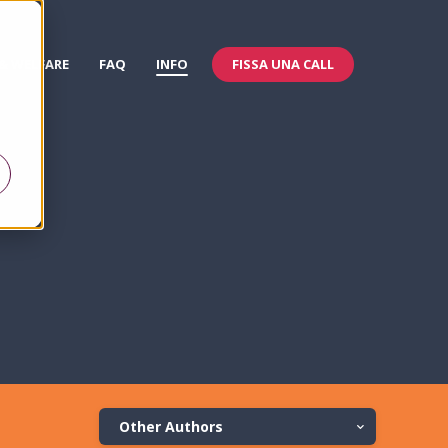
FISSA UNA CALL
 & WELFARE
FAQ
INFO
Other Authors