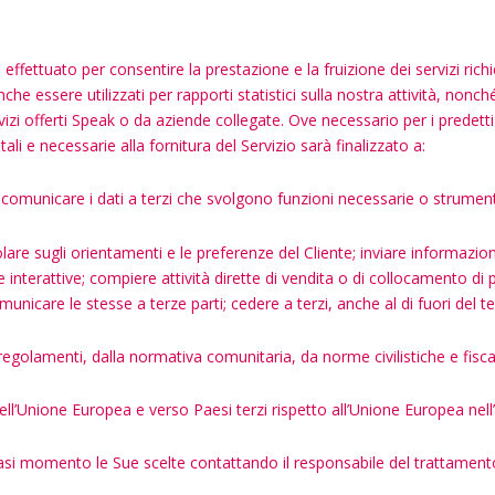
rà effettuato per consentire la prestazione e la fruizione dei servizi ric
he essere utilizzati per rapporti statistici sulla nostra attività, nonch
vizi offerti Speak o da aziende collegate. Ove necessario per i predetti
ali e necessarie alla fornitura del Servizio sarà finalizzato a:
i; comunicare i dati a terzi che svolgono funzioni necessarie o strumental
olare sugli orientamenti e le preferenze del Cliente; inviare informazion
nterattive; compiere attività dirette di vendita o di collocamento di pr
nicare le stesse a terze parti; cedere a terzi, anche al di fuori del ter
 regolamenti, dalla normativa comunitaria, da norme civilistiche e fiscal
ell’Unione Europea e verso Paesi terzi rispetto all’Unione Europea nell’
asi momento le Sue scelte contattando il responsabile del trattamento