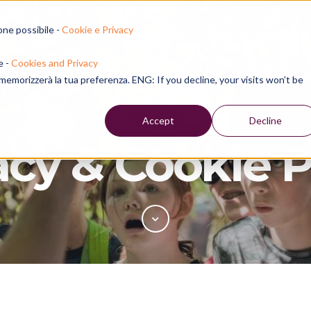
one possibile -
Cookie e Privacy
 SUMMER CAMP
LANGUAGE IMMERSION
STAFF & WELFARE
e -
Cookies and Privacy
e memorizzerà la tua preferenza. ENG: If you decline, your visits won’t be
Accept
Decline
acy & Cookie P