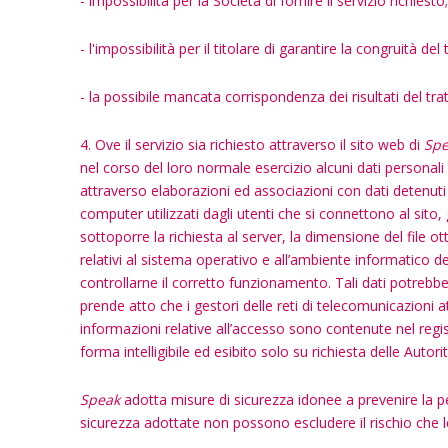
- impossibilità per la Società di fornire il servizio richiesto;
- l'impossibilità per il titolare di garantire la congruità d
- la possibile mancata corrispondenza dei risultati del tra
4. Ove il servizio sia richiesto attraverso il sito web di
Spe
nel corso del loro normale esercizio alcuni dati personali 
attraverso elaborazioni ed associazioni con dati detenuti da
computer utilizzati dagli utenti che si connettono al sito, g
sottoporre la richiesta al server, la dimensione del file ot
relativi al sistema operativo e all’ambiente informatico del
controllarne il corretto funzionamento. Tali dati potrebbero
prende atto che i gestori delle reti di telecomunicazioni a
informazioni relative all’accesso sono contenute nel regi
forma intelligibile ed esibito solo su richiesta delle Autor
Speak
adotta misure di sicurezza idonee a prevenire la perd
sicurezza adottate non possono escludere il rischio che l