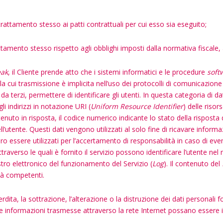
el trattamento stesso ai patti contrattuali per cui esso sia eseguito;
ttamento stesso rispetto agli obblighi imposti dalla normativa fiscale,
ak
, il Cliente prende atto che i sistemi informatici e le procedure
soft
la cui trasmissione è implicita nell’uso dei protocolli di comunicazione
 terzi, permettere di identificare gli utenti. In questa categoria di dat
li indirizzi in notazione URI (
Uniform Resource Identifier
) delle risor
tenuto in risposta, il codice numerico indicante lo stato della risposta 
l’utente. Questi dati vengono utilizzati al solo fine di ricavare informa
 essere utilizzati per l’accertamento di responsabilità in caso di eventua
ttraverso le quali è fornito il servizio possono identificare l’utente n
stro elettronico del funzionamento del Servizio (
Log
). Il contenuto del
ità competenti.
ita, la sottrazione, l’alterazione o la distruzione dei dati personali for
e informazioni trasmesse attraverso la rete Internet possano essere in