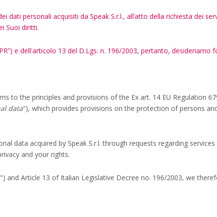
 dati personali acquisiti da Speak S.r.l., all’atto della richiesta dei ser
 Suoi diritti.
R”) e dell'articolo 13 del D.Lgs. n. 196/2003, pertanto, desideriamo fo
forms to the principles and provisions of the Ex art. 14 EU Regulation 
al data
")
, which provides provisions on the protection of persons an
onal data acquired by Speak S.r.l. through requests regarding services 
rivacy and your rights.
 and Article 13 of Italian Legislative Decree no. 196/2003, we theref