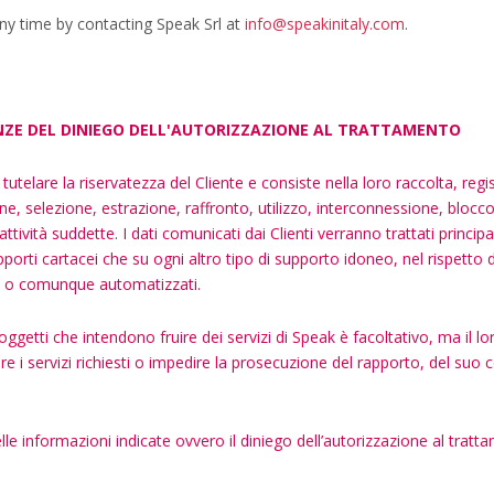
ny time by contacting Speak Srl at
info@speakinitaly.com
.
NZE DEL DINIEGO DELL'AUTORIZZAZIONE AL TRATTAMENTO
tutelare la riservatezza del Cliente e consiste nella loro raccolta, r
, selezione, estrazione, raffronto, utilizzo, interconnessione, blocco
ttività suddette. I dati comunicati dai Clienti verranno trattati princi
porti cartacei che su ogni altro tipo di supporto idoneo, nel rispetto
ici o comunque automatizzati.
 soggetti che intendono fruire dei servizi di Speak è facoltativo, ma i
re i servizi richiesti o impedire la prosecuzione del rapporto, del suo
le informazioni indicate ovvero il diniego dell’autorizzazione al tra