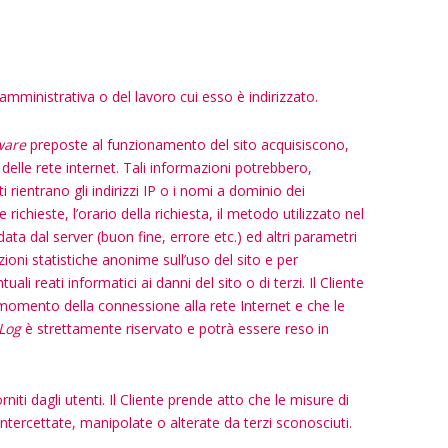
 amministrativa o del lavoro cui esso è indirizzato.
ware
preposte al funzionamento del sito acquisiscono,
 delle rete internet. Tali informazioni potrebbero,
i rientrano gli indirizzi IP o i nomi a dominio dei
se richieste, l’orario della richiesta, il metodo utilizzato nel
data dal server (buon fine, errore etc.) ed altri parametri
zioni statistiche anonime sull’uso del sito e per
li reati informatici ai danni del sito o di terzi. Il Cliente
el momento della connessione alla rete Internet e che le
Log
è strettamente riservato e potrà essere reso in
niti dagli utenti. Il Cliente prende atto che le misure di
tercettate, manipolate o alterate da terzi sconosciuti.