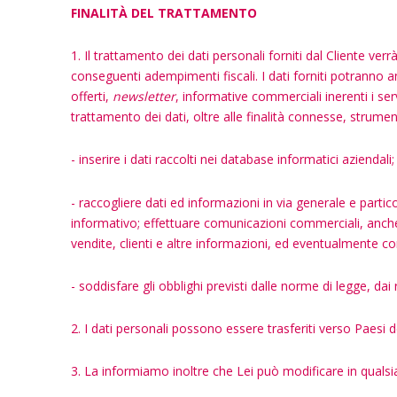
FINALITÀ DEL TRATTAMENTO
1. Il trattamento dei dati personali forniti dal Cliente ver
conseguenti adempimenti fiscali. I dati forniti potranno anc
offerti,
newsletter
, informative commerciali inerenti i ser
trattamento dei dati, oltre alle finalità connesse, strument
- inserire i dati raccolti nei database informatici aziendal
- raccogliere dati ed informazioni in via generale e partic
informativo; effettuare comunicazioni commerciali, anche i
vendite, clienti e altre informazioni, ed eventualmente comu
- soddisfare gli obblighi previsti dalle norme di legge, dai
2. I dati personali possono essere trasferiti verso Paesi d
3. La informiamo inoltre che Lei può modificare in qualsi