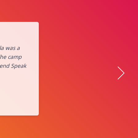
la was a
 The camp
mmend Speak