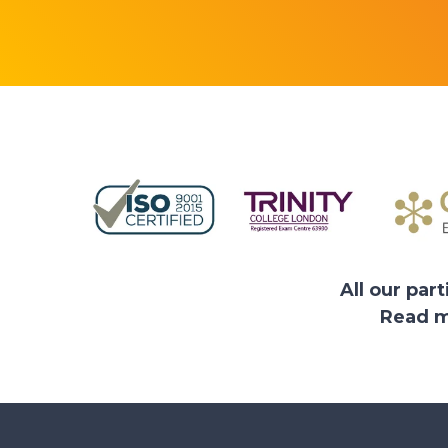
All our par
Read m