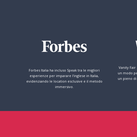
Vanity Fair
Forbes Italia ha incluso Speak tra le migliori
un modo per
esperienze per imparare l'inglese in Italia,
un pieno di
evidenziando le location esclusive e il metodo
immersivo.