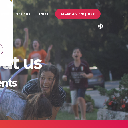
MAKE AN ENQUIRY
WHAT THEY SAY
INFO
ut us
ents