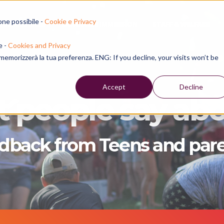
one possibile -
Cookie e Privacy
 SUMMER CAMP
LANGUAGE IMMERSION
STAFF & WELFARE
e -
Cookies and Privacy
e memorizzerà la tua preferenza. ENG: If you decline, your visits won’t be
Accept
Decline
 people say abo
dback from Teens and par