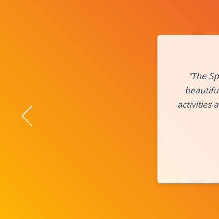
“The Sp
beautifu
activities