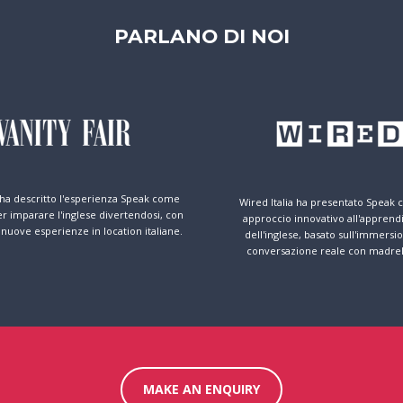
PARLANO DI NOI
 ha descritto l'esperienza Speak come
Wired Italia ha presentato Speak
 imparare l'inglese divertendosi, con
approccio innovativo all'appren
 nuove esperienze in location italiane.
dell'inglese, basato sull'immersio
conversazione reale con madrel
MAKE AN ENQUIRY