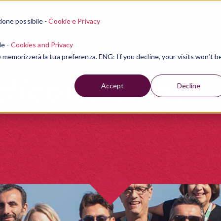
zione possibile -
Cookie e Privacy
L'OFFERTA FORMATIVA
INFO PAC
le -
Cookies and Privacy
ie memorizzerà la tua preferenza. ENG: If you decline, your visits won’t b
dicono di noi..
Accept
Decline