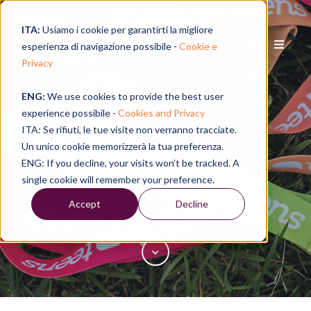
ITA:
Usiamo i cookie per garantirti la migliore
esperienza di navigazione possibile -
Cookie e
Privacy
ENG:
We use cookies to provide the best user
experience possibile -
Cookies and Privacy
ITA: Se rifiuti, le tue visite non verranno tracciate.
Speak Teens
Un unico cookie memorizzerà la tua preferenza.
ENG: If you decline, your visits won’t be tracked. A
Society
single cookie will remember your preference.
Accept
Decline
Prenota ora